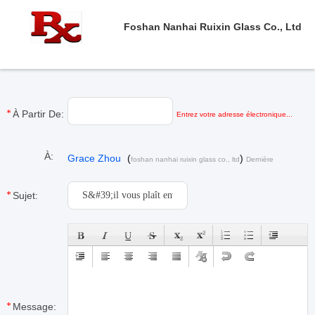
Foshan Nanhai Ruixin Glass Co., Ltd
À Partir De:
Entrez votre adresse électronique...
À:
Grace Zhou
(
)
foshan nanhai ruixin glass co., ltd
Dernière
connexion : 4 heures 17 minuts Il ya
Sujet:
Message: