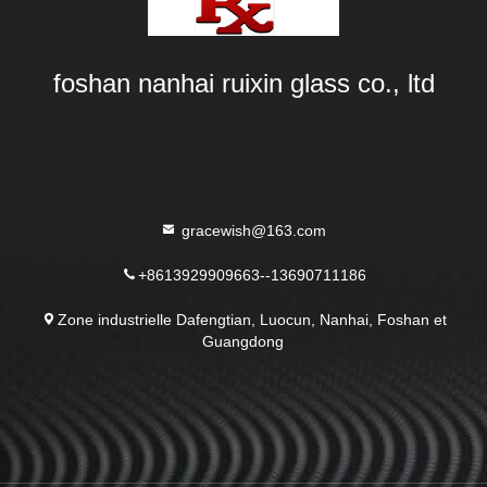
foshan nanhai ruixin glass co., ltd
gracewish@163.com
+8613929909663--13690711186
Zone industrielle Dafengtian, Luocun, Nanhai, Foshan et
Guangdong