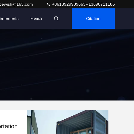
acewish@163.com
+8613929909663--13690711186
énements
Citation
French
rtation