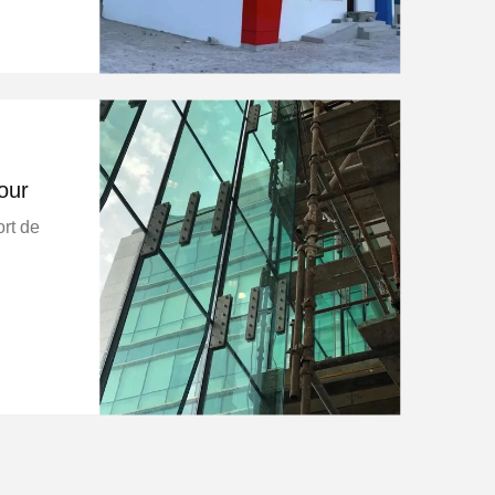
our
ort de