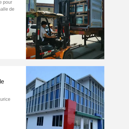
e pour
salle de
le
aurice