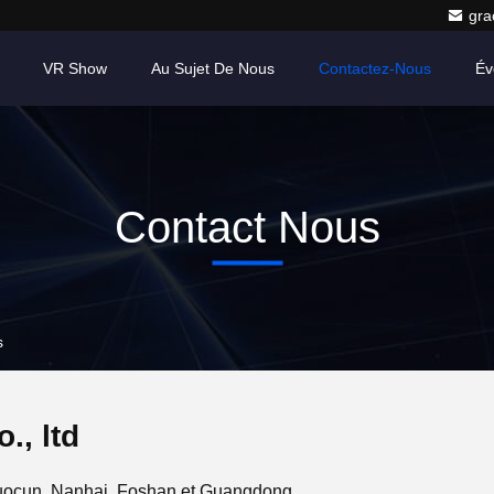
gr
VR Show
Au Sujet De Nous
Contactez-Nous
Év
Contact Nous
s
., ltd
 Luocun, Nanhai, Foshan et Guangdong