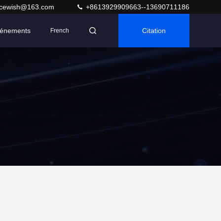
acewish@163.com
+8613929909663--13690711186
énements
Citation
French