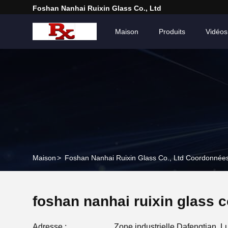
Foshan Nanhai Ruixin Glass Co., Ltd
Maison
Produits
Vidéos
Maison
>
Foshan Nanhai Ruixin Glass Co., Ltd Coordonnée
foshan nanhai ruixin glass co
Adresse :
Zone industrielle Dafengtian,