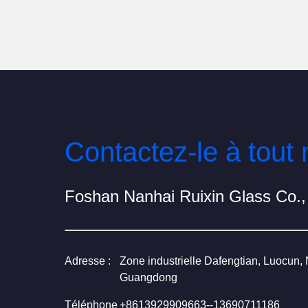
Foshan Nanhai Ruixin Glass Co.,
Adresse :
Zone industrielle Dafengtian, Luocun,
Guangdong
Téléphone
+8613929909663--13690711186