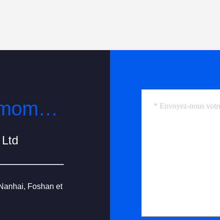
Contactez-le à tout moment
 Ltd
 Nanhai, Foshan et