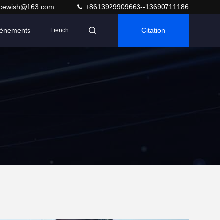
acewish@163.com
+8613929909663--13690711186
énements
Citation
French