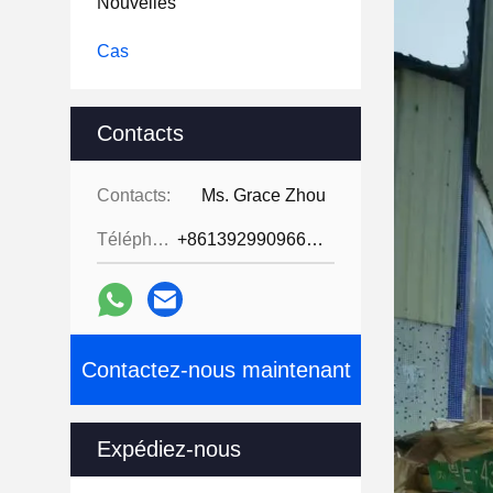
Nouvelles
Cas
Contacts
Contacts:
Ms. Grace Zhou
Téléphone:
+8613929909663--13690711186
Contactez-nous maintenant
Expédiez-nous