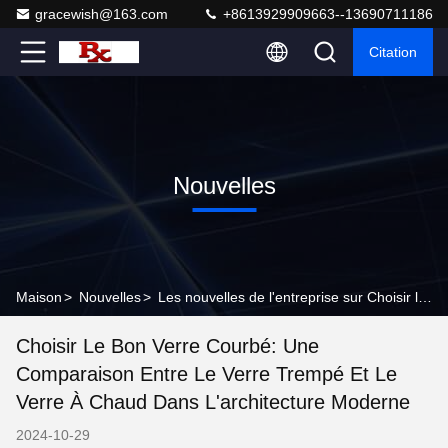
gracewish@163.com
+8613929909663--13690711186
Citation
Nouvelles
Maison
>
Nouvelles
>
Les nouvelles de l'entreprise sur Choisir le bon verre courbé: une comparaison entre le verre trempé et le verre à chaud dans l'architecture moderne
Choisir Le Bon Verre Courbé: Une
Comparaison Entre Le Verre Trempé Et Le
Verre À Chaud Dans L'architecture Moderne
2024-10-29