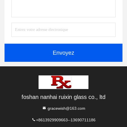
Envoyez
foshan nanhai ruixin glass co., ltd
gracewish@163.com
+8613929909663--13690711186