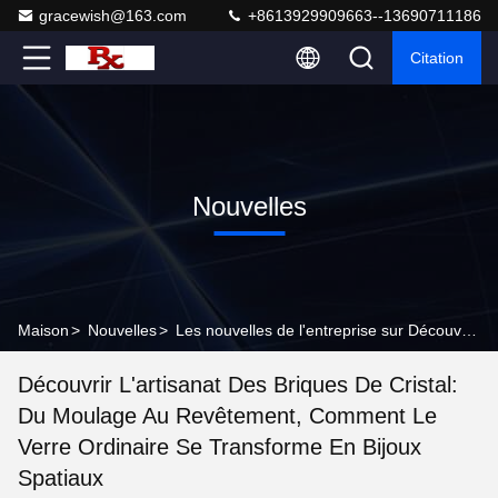
gracewish@163.com
+8613929909663--13690711186
Citation
Nouvelles
Maison
>
Nouvelles
>
Les nouvelles de l'entreprise sur Découvrir l'artisanat des briques de cristal: du moulage au revêtement, comment le verre ordinaire se transforme en bijoux spatiaux
Découvrir L'artisanat Des Briques De Cristal:
Du Moulage Au Revêtement, Comment Le
Verre Ordinaire Se Transforme En Bijoux
Spatiaux