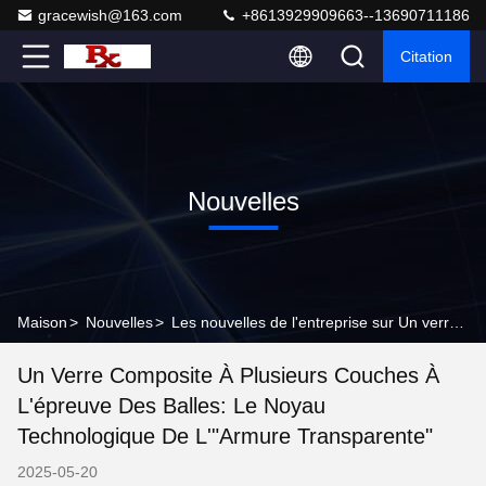
gracewish@163.com
+8613929909663--13690711186
Citation
Nouvelles
Maison
>
Nouvelles
>
Les nouvelles de l'entreprise sur Un verre composite à plusieurs couches à l'épreuve des balles: le noyau technologique de l'"armure transparente"
Un Verre Composite À Plusieurs Couches À
L'épreuve Des Balles: Le Noyau
Technologique De L'"armure Transparente"
2025-05-20