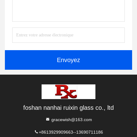
Envoyez
foshan nanhai ruixin glass co., ltd
gracewish@163.com
+8613929909663--13690711186