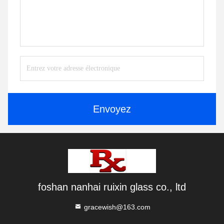
Envoyez
foshan nanhai ruixin glass co., ltd
gracewish@163.com