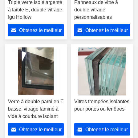
Triple verre isolé argenté
Panneaux de vitre à
à faible E, double vitrage
double vitrage
Igu Hollow
personnalisables
Obtenez le meilleur
Obtenez le meilleur
prix
prix
Verre à double paroi en E
Vitres trempées isolantes
basse, vitrage laminé à
pour portes ou fenêtres
vide à courbure isolant
Obtenez le meilleur
Obtenez le meilleur