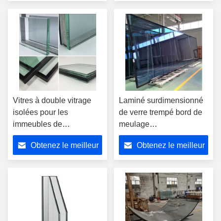
prix
prix
Vitres à double vitrage
Laminé surdimensionné
isolées pour les
de verre trempé bord de
immeubles de
meulage
construction
10+2.28+10+16A+10+2.28+
Obtenez le meilleur
Obtenez le meilleur
prix
prix