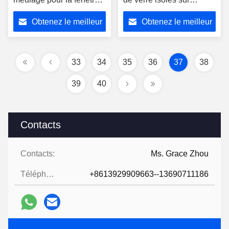
et le mur de rideau
mesure
Obtenez le meilleur
Obtenez le meilleur
prix
prix
33
34
35
36
37
38
39
40
Contacts
Contacts:
Ms. Grace Zhou
Téléphone:
+8613929909663--13690711186