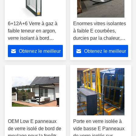
6+12A+6 Verre à gaz à
Enormes vitres isolantes
faible teneur en argon,
à faible E courbées,
verre isolant à bord
durcies par la chaleur,
trempé
renforcées par la chaleur.
Obtenez le meilleur
Obtenez le meilleur
prix
prix
OEM Low E panneaux
Porte en verre isolée à
de verre isolé de bord de
vide basse E Panneaux
meulage pour la fenêtre
de verre isolés sur