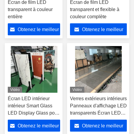
Écran de film LED
Écran de film LED
transparent à couleur
transparent et flexible à
entière
couleur complète
Obtenez le meilleur
Obtenez le meilleur
prix
prix
Vidéo
Vidéo
Écran LED intérieur
Verres extérieurs intérieurs
intérieur Smart Glass
Panneaux d'affichage LED
LED Display Glass pour
transparents Écran LED
le bâtiment
Photoélectrique Verre P14
Obtenez le meilleur
Obtenez le meilleur
Verre mural