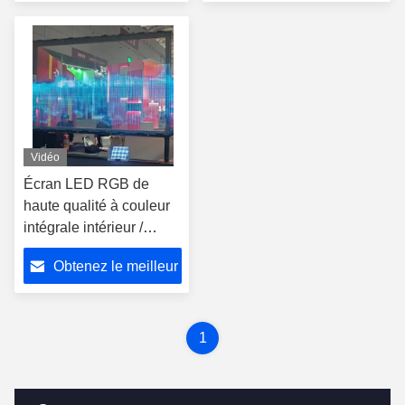
prix
prix
Vidéo
Écran LED RGB de
haute qualité à couleur
intégrale intérieur /
extérieur Écran LED
Obtenez le meilleur
P10-P50 Écran LED
transparent
prix
1