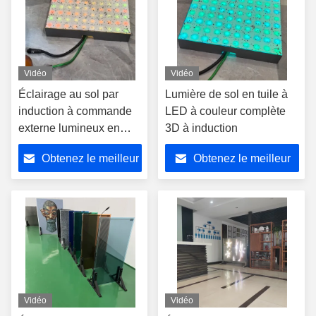
Vidéo
Vidéo
Éclairage au sol par
Lumière de sol en tuile à
induction à commande
LED à couleur complète
externe lumineux en
3D à induction
couleurs complètes pour
Obtenez le meilleur
Obtenez le meilleur
théâtre de scène
prix
prix
Vidéo
Vidéo