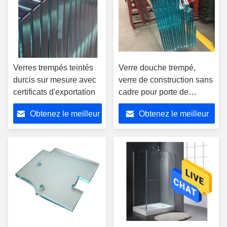
Verres trempés teintés
Verre douche trempé,
durcis sur mesure avec
verre de construction sans
certificats d'exportation
cadre pour porte de
douche
Obtenez le meilleur
Obtenez le meilleur
prix
prix