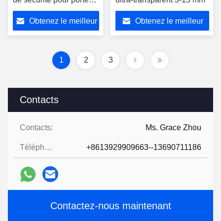
de douche
Obtenez le meilleur
Obtenez le meilleur
prix
prix
1
2
3
Contacts
Contacts:
Ms. Grace Zhou
Téléphone:
+8613929909663--13690711186
Contactez-nous maintenant