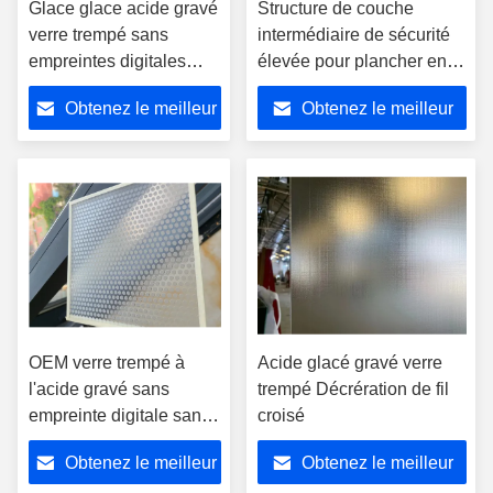
Glace glace acide gravé
Structure de couche
verre trempé sans
intermédiaire de sécurité
empreintes digitales
élevée pour plancher en
verre pour les enceintes
verre trempé antidérapant
Obtenez le meilleur
Obtenez le meilleur
de bureau
prix
prix
OEM verre trempé à
Acide glacé gravé verre
l'acide gravé sans
trempé Décrération de fil
empreinte digitale sans
croisé
glissement
Obtenez le meilleur
Obtenez le meilleur