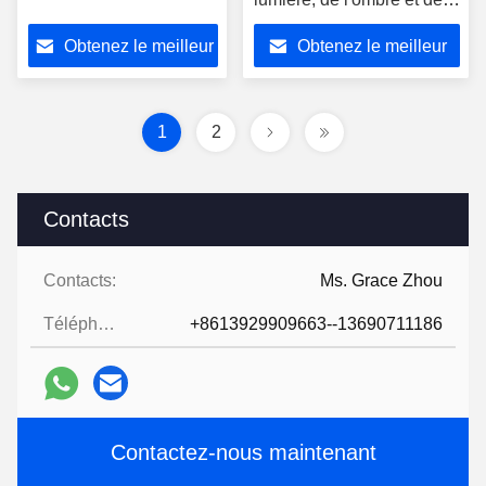
la texture
Obtenez le meilleur
Obtenez le meilleur
prix
prix
1
2
Contacts
Contacts:
Ms. Grace Zhou
Téléphone:
+8613929909663--13690711186
Contactez-nous maintenant