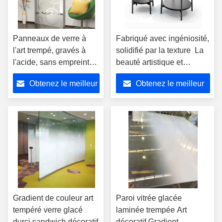
Panneaux de verre à
Fabriqué avec ingéniosité,
l'art trempé, gravés à
solidifié par la texture ️ La
l'acide, sans empreinte
beauté artistique et
digitale
pratique du verre gris-noir
Obtenez le meilleur
Obtenez le meilleur
fondu à chaud
prix
prix
Gradient de couleur art
Paroi vitrée glacée
tempéré verre glacé
laminée trempée Art
durci sandwich décoratif
décoratif Gradient