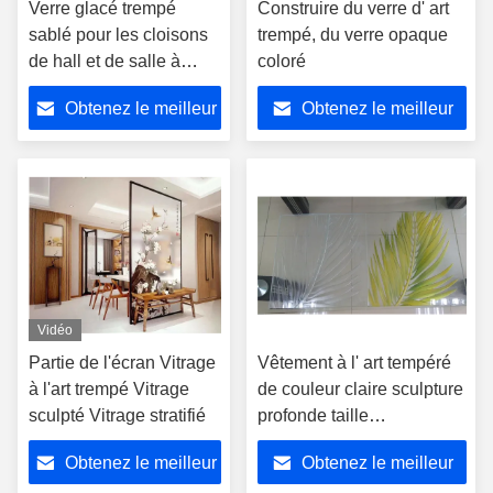
Verre glacé trempé
Construire du verre d' art
sablé pour les cloisons
trempé, du verre opaque
de hall et de salle à
coloré
manger
Obtenez le meilleur
Obtenez le meilleur
prix
prix
Vidéo
Partie de l'écran Vitrage
Vêtement à l' art tempéré
à l'art trempé Vitrage
de couleur claire sculpture
sculpté Vitrage stratifié
profonde taille
personnalisée pour porte
Obtenez le meilleur
Obtenez le meilleur