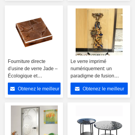
prix
prix
Fourniture directe
Le verre imprimé
d'usine de verre Jade –
numériquement: un
Écologique et
paradigme de fusion
personnalisable, pour
esthétique entre art et
Obtenez le meilleur
Obtenez le meilleur
une décoration complète
technologie
prix
prix