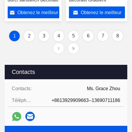
Obtenez le meilleur
Obtenez le meilleur
prix
prix
1
2
3
4
5
6
7
8
Contacts
Contacts:
Ms. Grace Zhou
Téléphone:
+8613929909663--13690711186