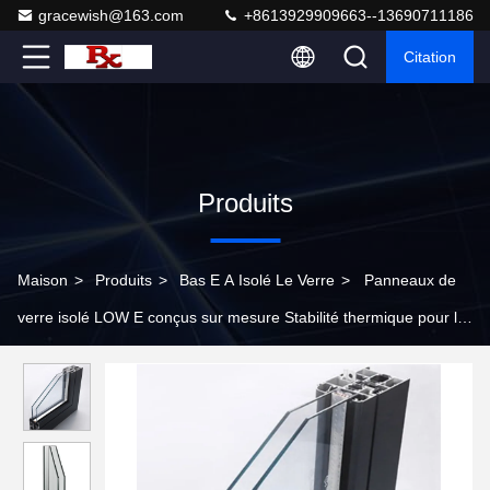
gracewish@163.com
+8613929909663--13690711186
Citation
Produits
Maison
>
Produits
>
Bas E A Isolé Le Verre
>
Panneaux de
verre isolé LOW E conçus sur mesure Stabilité thermique pour le
mur de voûte