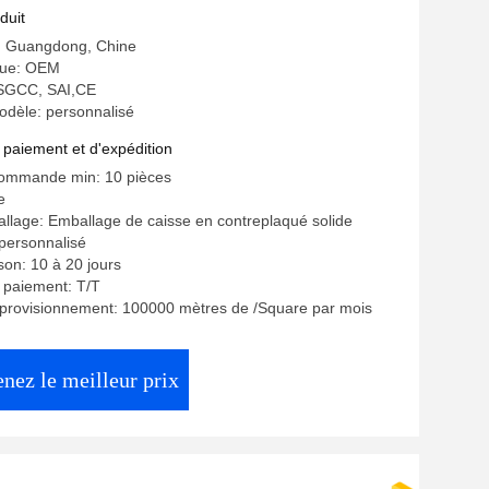
isée
duit
e: Guangdong, Chine
ue: OEM
: SGCC, SAI,CE
dèle: personnalisé
 paiement et d'expédition
commande min: 10 pièces
e
allage: Emballage de caisse en contreplaqué solide
 personnalisé
ison: 10 à 20 jours
 paiement: T/T
pprovisionnement: 100000 mètres de /Square par mois
nez le meilleur prix