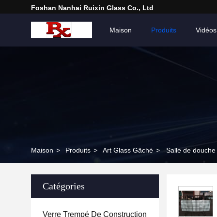
Foshan Nanhai Ruixin Glass Co., Ltd
Maison
Produits
Vidéos
Maison
>
Produits
>
Art Glass Gâché
>
Salle de douche
Catégories
Verre Trempé De Construction