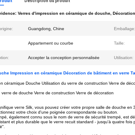
produit
Description du produit
évidence:
Verres d'impression en céramique de douche
,
Décoration
origine:
Guangdong, Chine
Emballage
Appartement ou courbe
Taille:
tion:
Accepter la conception personnalisée
Utilisation:
uche Impression en céramique Décoration de bâtiment en verre Ta
n céramique Douche Utilisation du verre de construction Verre de déco
du verre de douche Verre de construction Verre de décoration
ifique verre Silk, vous pouvez créer votre propre salle de douche en 3
ectionnez votre choix d'une poignée correspondante ou bouton.
mpé, également connu sous le nom de verre de sécurité trempé, est déf
istant et plus durable que le verre recuit standard - jusqu'à quatre fois 
é".