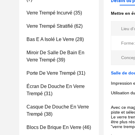
Détails du 
Verre Trempé Incurvé
(35)
Mettre en 
Verre Trempé Stratifié
(62)
Lieu d'
Bas E A Isolé Le Verre
(28)
Forme:
Miroir De Salle De Bain En
Concep
Verre Trempé
(39)
Porte De Verre Trempé
(31)
Salle de do
Impression e
Écran De Douche En Verre
Utilisation 
Trempé
(31)
Casque De Douche En Verre
Avec ce magn
piste et sél
Trempé
(38)
Le verre tre
être plus rés
"verre tremp
Blocs De Brique En Verre
(46)