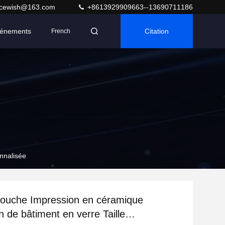
acewish@163.com
+8613929909663--13690711186
énements
Citation
French
nnalisée
douche Impression en céramique
n de bâtiment en verre Taille