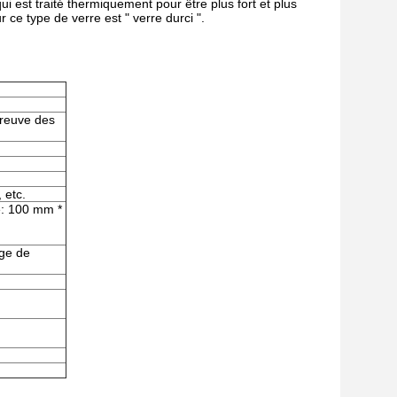
i est traité thermiquement pour être plus fort et plus
 ce type de verre est " verre durci ".
preuve des
 etc.
e: 100 mm *
age de