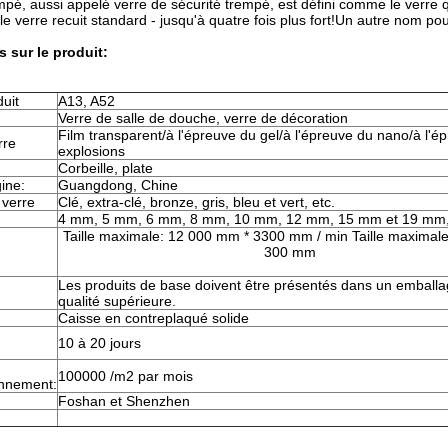
mpé, aussi appelé verre de sécurité trempé, est défini comme le verre qu
e verre recuit standard - jusqu'à quatre fois plus fort!Un autre nom pour
s sur le produit:
uit
A13, A52
Verre de salle de douche, verre de décoration
Film transparent/à l'épreuve du gel/à l'épreuve du nano/à l'é
rre
explosions
Corbeille, plate
gine:
Guangdong, Chine
 verre
Clé, extra-clé, bronze, gris, bleu et vert, etc.
4 mm, 5 mm, 6 mm, 8 mm, 10 mm, 12 mm, 15 mm et 19 mm,
Taille maximale: 12 000 mm * 3300 mm / min Taille maximal
300 mm
Les produits de base doivent être présentés dans un emball
qualité supérieure.
Caisse en contreplaqué solide
10 à 20 jours
100000 /m2 par mois
onnement:
Foshan et Shenzhen