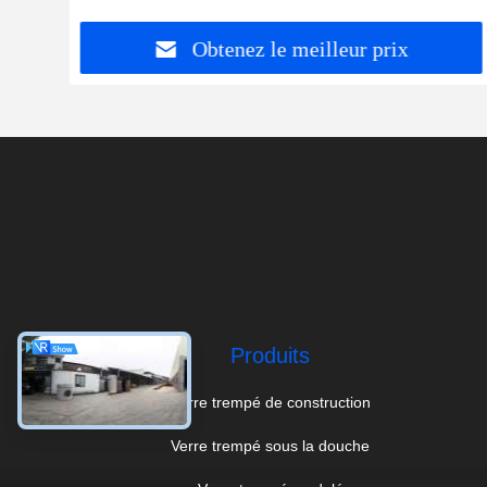
Obtenez le meilleur prix
Produits
Verre trempé de construction
Verre trempé sous la douche