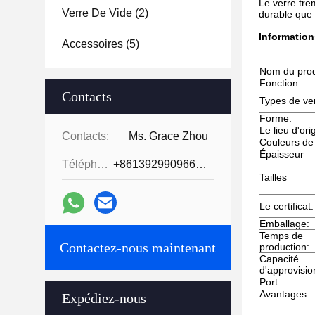
Le verre tre
Verre De Vide
(2)
durable que l
Information
Accessoires
(5)
Nom du prod
Fonction:
Contacts
Types de ve
Forme:
Le lieu d'ori
Contacts:
Ms. Grace Zhou
Couleurs de
Épaisseur
Téléphone:
+8613929909663--13690711186
Tailles
Le certificat:
Emballage:
Temps de
Contactez-nous maintenant
production:
Capacité
d'approvisi
Port
Avantages
Expédiez-nous