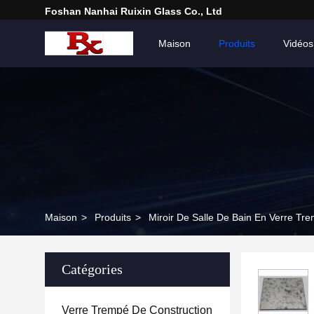
Foshan Nanhai Ruixin Glass Co., Ltd
Maison
Produits
Vidéos
Maison
>
Produits
>
Miroir De Salle De Bain En Verre Tr
Catégories
Verre Trempé De Construction