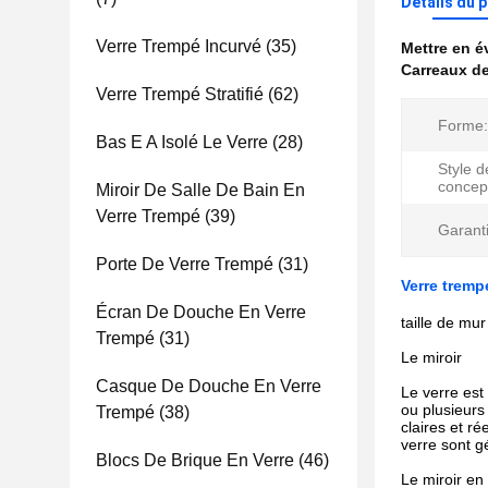
Détails du 
Verre Trempé Incurvé
(35)
Mettre en 
Carreaux de
Verre Trempé Stratifié
(62)
Forme:
Bas E A Isolé Le Verre
(28)
Style d
concep
Miroir De Salle De Bain En
Verre Trempé
(39)
Garanti
Porte De Verre Trempé
(31)
Verre tremp
Écran De Douche En Verre
taille de mu
Trempé
(31)
Le miroir
Casque De Douche En Verre
Le verre est
ou plusieurs
Trempé
(38)
claires et ré
verre sont g
Blocs De Brique En Verre
(46)
Le miroir en