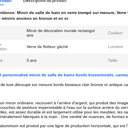
produit
Description du produit
évidence:
Miroir de salle de bain en verre trempé sur mesure
,
Verre
 miroirs anciens en bronze et en or
Miroir de décoration murale rectangul
Couleur:
aire
e
Verre de flotteur gâché
Lumière:
tion:
e:
3 ans
Taille:
é personnalisé miroir de salle de bains bords bissectoriels, carre
r de luxe découpé sur mesure bords bisseaux clair bronze or antique ca
 un miroir ordinaire, recouvert à l'arrière d'argent, qui produit des im
 couches de peinture imperméable à l'eau sur la surface arrière du verr
elles, est assez durable et est largement utilisé pour les meubles, les s
énéralement fabriqués à la main.. Une variété de nuances, de formes et
 aluminium est produit par une ligne de production horizontale, qui est