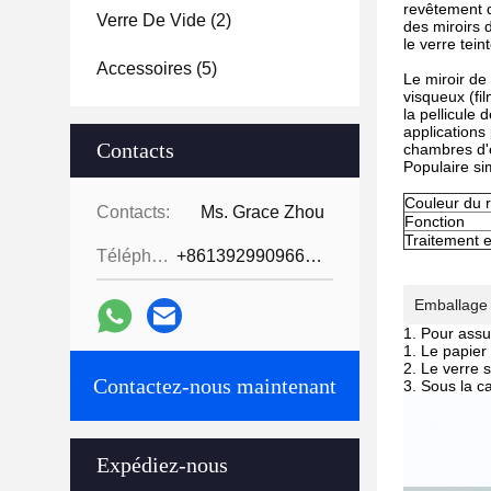
revêtement d
Verre De Vide
(2)
des miroirs 
le verre tein
Accessoires
(5)
Le miroir de 
visqueux (fil
la pellicule 
applications
Contacts
chambres d'
Populaire si
Couleur du 
Contacts:
Ms. Grace Zhou
Fonction
Traitement 
Téléphone:
+8613929909663--13690711186
Emballage 
Pour assur
Le papier 
Le verre 
Contactez-nous maintenant
Sous la ca
Expédiez-nous