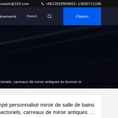
acewish@163.com
+8613929909663--13690711186
énements
Citation
French
ctoriels, carreaux de miroir antiques en bronze or
mpé personnalisé miroir de salle de bains
ectoriels, carreaux de miroir antiques en