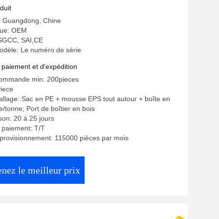
duit
e: Guangdong, Chine
ue: OEM
: SGCC, SAI,CE
dèle: Le numéro de série
 paiement et d'expédition
commande min: 200pieces
Piece
allage: Sac en PE + mousse EPS tout autour + boîte en
e/tonne; Port de boîtier en bois
ison: 20 à 25 jours
 paiement: T/T
provisionnement: 115000 pièces par mois
nez le meilleur prix