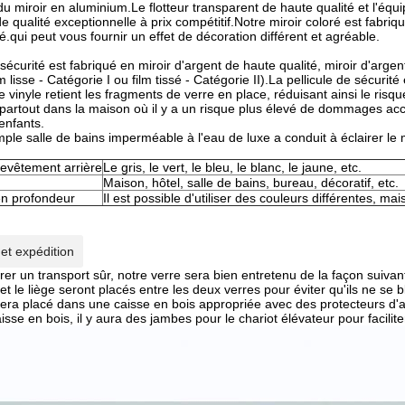
u miroir en aluminium.Le flotteur transparent de haute qualité et l'é
de qualité exceptionnelle à prix compétitif.Notre miroir coloré est fab
té.qui peut vous fournir un effet de décoration différent et agréable.
sécurité est fabriqué en miroir d'argent de haute qualité, miroir d'argen
m lisse - Catégorie I ou film tissé - Catégorie II).La pellicule de sécurité
de vinyle retient les fragments de verre en place, réduisant ainsi le risq
 partout dans la maison où il y a un risque plus élevé de dommages acci
enfants.
mple salle de bains imperméable à l'eau de luxe a conduit à éclairer le 
revêtement arrière
Le gris, le vert, le bleu, le blanc, le jaune, etc.
Maison, hôtel, salle de bains, bureau, décoratif, etc.
en profondeur
Il est possible d'utiliser des couleurs différentes, mais
et expédition
er un transport sûr, notre verre sera bien entretenu de la façon suivan
et le liège seront placés entre les deux verres pour éviter qu'ils ne se b
sera placé dans une caisse en bois appropriée avec des protecteurs d'a
isse en bois, il y aura des jambes pour le chariot élévateur pour facili