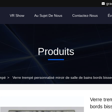
gr
VR Show
Au Sujet De Nous
Contactez-Nous
Év
Produits
empé
>
Verre trempé personnalisé miroir de salle de bains bords bisse
Verre tre
bords biss