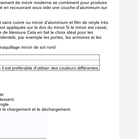
quipement de miroir moderne se combinent pour produire
riqué en recouvrant sous vide une couche d'aluminium sur
t sans cuivre ou miroir d'aluminium et film de vinyle très
 est appliquée sur le dos du miroir.Si le miroir est cassé,
ue de blessure.Cela en fait le choix idéal pour les
dentels, par exemple les portes, les armoires et les
maquillage miroir de sol rond
 il est préférable d'utiliser des couleurs différentes.
te:
lessent.
ngle.
ter le chargement et le déchargement.