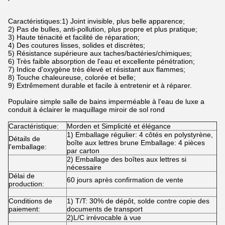
Caractéristiques:1) Joint invisible, plus belle apparence;
2) Pas de bulles, anti-pollution, plus propre et plus pratique;
3) Haute ténacité et facilité de réparation;
4) Des coutures lisses, solides et discrètes;
5) Résistance supérieure aux taches/bactéries/chimiques;
6) Très faible absorption de l'eau et excellente pénétration;
7) Indice d'oxygène très élevé et résistant aux flammes;
8) Touche chaleureuse, colorée et belle;
9) Extrêmement durable et facile à entretenir et à réparer.
Populaire simple salle de bains imperméable à l'eau de luxe a
conduit à éclairer le maquillage miroir de sol rond
Caractéristique:
Morden et Simplicité et élégance
1) Emballage régulier: 4 côtés en polystyrène,
Détails de
boîte aux lettres brune Emballage: 4 pièces
l'emballage:
par carton
2) Emballage des boîtes aux lettres si
nécessaire
Délai de
60 jours après confirmation de vente
production:
Conditions de
1) T/T: 30% de dépôt, solde contre copie des
paiement:
documents de transport
2)L/C irrévocable à vue