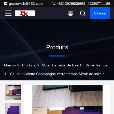
gracewish@163.com
+8613929909663--13690711186
Citation
Produits
Maison
>
Produits
>
Miroir De Salle De Bain En Verre Trempé
>
Couleur violette Champagne verre trempé Miroir de salle de
bain Pour la décoration