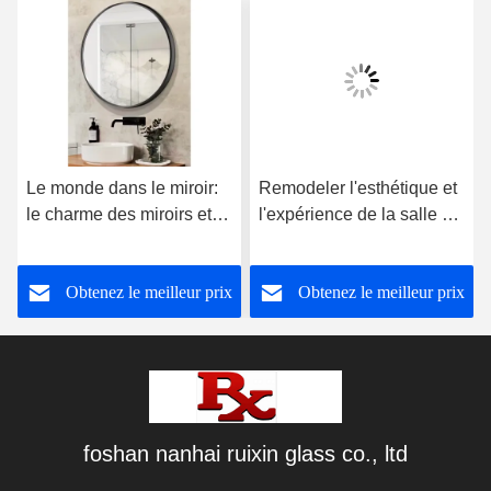
Le monde dans le miroir:
Remodeler l'esthétique et
le charme des miroirs et
l'expérience de la salle de
l'ingéniosité des fabricants
bain: le charme
multidimensionnel des
Obtenez le meilleur prix
Obtenez le meilleur prix
miroirs intelligents de la
salle de bain
foshan nanhai ruixin glass co., ltd