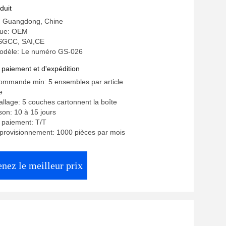
duit
e: Guangdong, Chine
ue: OEM
: SGCC, SAI,CE
odèle: Le numéro GS-026
 paiement et d'expédition
commande min: 5 ensembles par article
e
allage: 5 couches cartonnent la boîte
ison: 10 à 15 jours
 paiement: T/T
provisionnement: 1000 pièces par mois
nez le meilleur prix