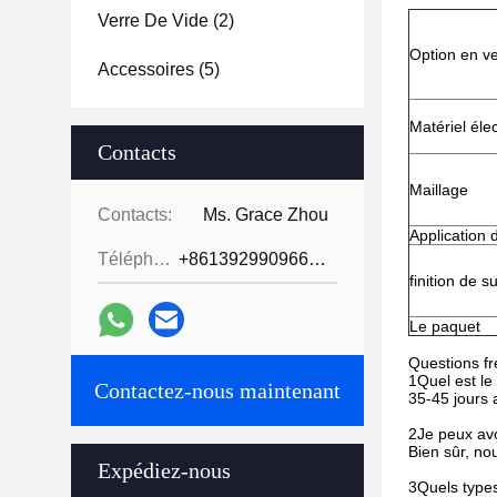
Verre De Vide
(2)
Option en v
Accessoires
(5)
Matériel éle
Contacts
Maillage
Contacts:
Ms. Grace Zhou
Application 
Téléphone:
+8613929909663--13690711186
finition de s
Le paquet
Questions f
1Quel est le 
Contactez-nous maintenant
35-45 jours 
2Je peux avoi
Bien sûr, nou
Expédiez-nous
3Quels types