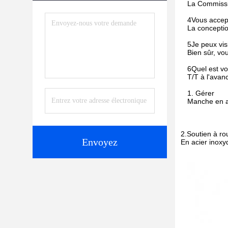
La Commissio
4Vous acce
La conceptio
5Je peux visi
Bien sûr, vo
6Quel est vo
T/T à l'avan
1. Gérer
Manche en ac
2.Soutien à ro
Envoyez
En acier inoxy