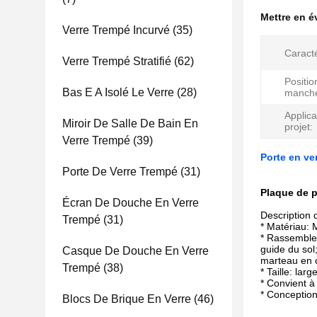
Mettre en 
Verre Trempé Incurvé
(35)
Caracté
Verre Trempé Stratifié
(62)
Positio
Bas E A Isolé Le Verre
(28)
manch
Applica
Miroir De Salle De Bain En
projet:
Verre Trempé
(39)
Porte en ve
Porte De Verre Trempé
(31)
Plaque de p
Écran De Douche En Verre
Description 
Trempé
(31)
* Matériau: 
* Rassemblem
guide du sol;
Casque De Douche En Verre
marteau en c
Trempé
(38)
* Taille: lar
* Convient à
* Conception
Blocs De Brique En Verre
(46)