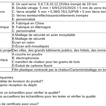
A. Un seul verre: 5,6,7,8,10,12,15Vitre trempé de 19 mm
B. Double vitrage: 5 mm + 6/9/12/15/20/24 + 5 mm de verre t
erre
C. Verre stratifié: 5 mm + 0,38/0,76/1,52PVB + 5 mm Verre tr
D. Verres teintés/réfléchissants/vêtements trempés
E: personnalisé
A. Fabriqué en Chine
ctrique
B. Fabriqué en Allemagne
C. personnalisé
A.Maillage de sécurité en acier inoxydable
B.Maillage de sécurité
Écran en nylon
D.Écran anti-moustiques
du projet
Des villas, des grands bâtiments publics, des hôtels, des immeu
A.couche en poudre
B. électrophoresis
urface
C.transfert de chaleur pour les grains de bois
D.Enduit de carbone fluoré
Film plastique contracté par la chaleur/Carton/emballage en boi
réquentes
délai de livraison du produit?
après réception du dépôt.
r un échantillon pour vérifier la qualité?
s accueillons les échantillons pour les tester et vérifier la qualité.
 de certificats avez-vous?