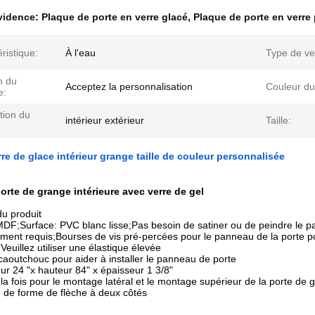
évidence:
Plaque de porte en verre glacé
,
Plaque de porte en verre
ristique:
À l'eau
Type de ve
n du
Acceptez la personnalisation
Couleur du
e:
tion du
intérieur extérieur
Taille:
rre de glace intérieur grange taille de couleur personnalisée
orte de grange intérieure avec verre de gel
du produit
MDF;Surface: PVC blanc lisse;Pas besoin de satiner ou de peindre le 
ent requis;Bourses de vis pré-percées pour le panneau de la porte p
Veuillez utiliser une élastique élevée
aoutchouc pour aider à installer le panneau de porte
geur 24 "x hauteur 84" x épaisseur 1 3/8"
 la fois pour le montage latéral et le montage supérieur de la porte de 
 de forme de flèche à deux côtés