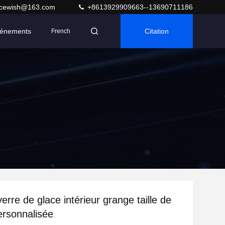
acewish@163.com
+8613929909663--13690711186
énements
Citation
French
erre de glace intérieur grange taille de
ersonnalisée