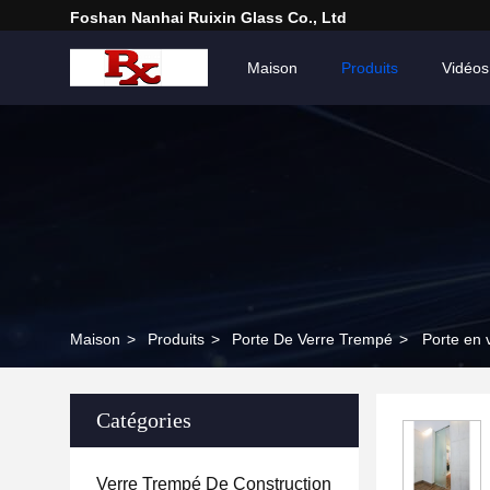
Foshan Nanhai Ruixin Glass Co., Ltd
Maison
Produits
Vidéos
Maison
>
Produits
>
Porte De Verre Trempé
>
Porte en 
Catégories
Verre Trempé De Construction