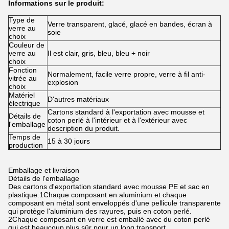
Informations sur le produit:
Type de
Verre transparent, glacé, glacé en bandes, écran à
verre au
soie
choix
Couleur de
verre au
Il est clair, gris, bleu, bleu + noir
choix
Fonction
Normalement, facile verre propre, verre à fil anti-
vitrée au
explosion
choix
Matériel
D'autres matériaux
électrique
Cartons standard à l'exportation avec mousse et
Détails de
coton perlé à l'intérieur et à l'extérieur avec
l'emballage
description du produit.
Temps de
15 à 30 jours
production
Emballage et livraison
Détails de l'emballage
Des cartons d'exportation standard avec mousse PE et sac en
plastique.1Chaque composant en aluminium et chaque
composant en métal sont enveloppés d'une pellicule transparente
qui protège l'aluminium des rayures, puis en coton perlé.
2Chaque composant en verre est emballé avec du coton perlé
qui est beaucoup plus sûr pour un long transport.