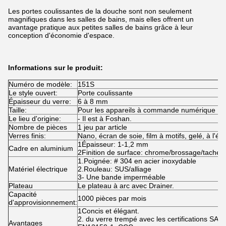
Les portes coulissantes de la douche sont non seulement
magnifiques dans les salles de bains, mais elles offrent un
avantage pratique aux petites salles de bains grâce à leur
conception d'économie d'espace.
Informations sur le produit:
Numéro de modèle:
151S
Le style ouvert:
Porte coulissante
Épaisseur du verre:
6 à 8 mm
Taille:
Pour les appareils à commande numérique
Le lieu d'origine:
- Il est à Foshan.
Nombre de pièces
1 jeu par article
Verres finis:
Nano, écran de soie, film à motifs, gelé, à l'é
1Épaisseur: 1-1,2 mm
Cadre en aluminium
2Finition de surface: chrome/brossage/tache/s
1.Poignée: # 304 en acier inoxydable
Matériel électrique
2.Rouleau: SUS/alliage
3- Une bande imperméable
Plateau
Le plateau à arc avec Drainer.
Capacité
1000 pièces par mois
d'approvisionnement:
1Concis et élégant.
2. du verre trempé avec les certifications SA
Avantages