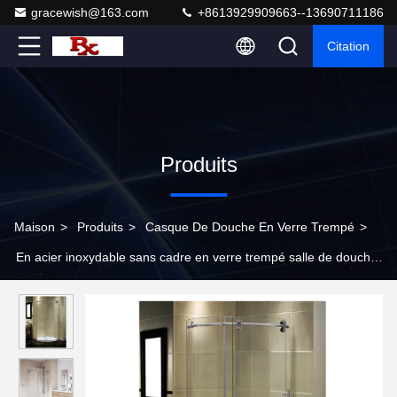
gracewish@163.com
+8613929909663--13690711186
Citation
Produits
Maison
>
Produits
>
Casque De Douche En Verre Trempé
>
En acier inoxydable sans cadre en verre trempé salle de douche
coulissante