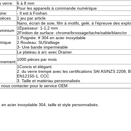
 verre:
6 à 8 mm
Pour les appareils à commande numérique
gine:
- Il est à Foshan.
pièces
1 jeu par article
Nano, écran de soie, film à motifs, gelé, à l'épreuve des expl
1Épaisseur: 1-1,2 mm
uminium
2Finition de surface: chrome/brossage/tache/sable/blanc/or
1.Poignée: # 304 en acier inoxydable
ctrique
2.Rouleau: SUS/alliage
3- Une bande imperméable
Le plateau à arc avec Drainer.
1000 pièces par mois
onnement:
1Concis et élégant.
2. du verre trempé avec les certifications SAI AS/NZS 2208, 
EN12150-1, CCC
3. Taille et matériau personnalisés
 nous contacter pour le service OEM
en acier inoxydable 304, taille et style personnalisés.