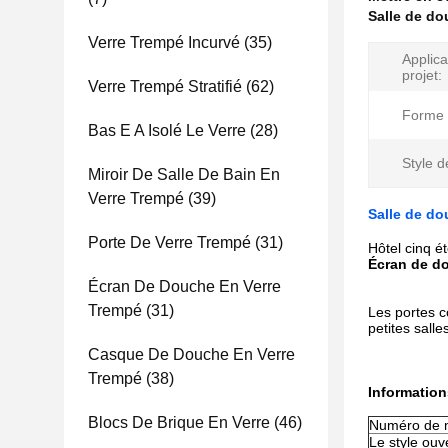
Salle de do
Verre Trempé Incurvé
(35)
Applica
projet:
Verre Trempé Stratifié
(62)
Forme 
Bas E A Isolé Le Verre
(28)
Style d
Miroir De Salle De Bain En
Verre Trempé
(39)
Salle de do
Porte De Verre Trempé
(31)
Hôtel cinq é
Écran de do
Écran De Douche En Verre
Trempé
(31)
Les portes c
petites sall
Casque De Douche En Verre
Trempé
(38)
Information
Blocs De Brique En Verre
(46)
Numéro de 
Le style ouve