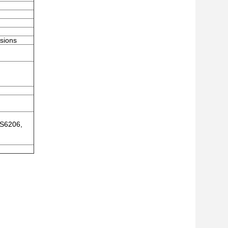
osions
BS6206,