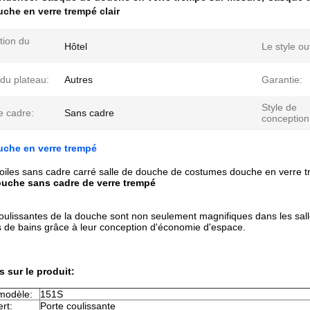
uche en verre trempé clair
tion du
Hôtel
Le style ou
du plateau:
Autres
Garantie:
Style de
e cadre:
Sans cadre
conception
uche en verre trempé
toiles sans cadre carré salle de douche de costumes douche en verre 
uche sans cadre de verre trempé
oulissantes de la douche sont non seulement magnifiques dans les salle
es de bains grâce à leur conception d'économie d'espace.
s sur le produit:
modèle:
151S
rt:
Porte coulissante