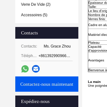
Épaisseur du
Verre De Vide
(2)
Taille:
Le lieu d'ori
Accessoires
(5)
Nombre de 
Verres finis:
Cadre en al
Contacts
Matériel éle
Plateau
Contacts:
Ms. Grace Zhou
Capacité
d'approvisi
Téléphone:
+8613929909663--13690711186
Avantages
Bienvenue à
La main
Contactez-nous maintenant
Une poignée 
Expédiez-nous