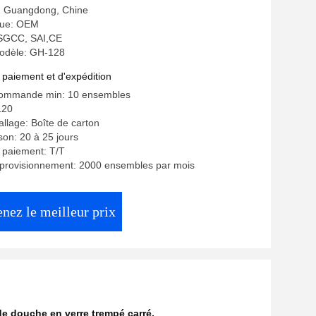
e: Guangdong, Chine
ue: OEM
: SGCC, SAI,CE
odèle: GH-128
 paiement et d'expédition
commande min: 10 ensembles
120
allage: Boîte de carton
ison: 20 à 25 jours
 paiement: T/T
pprovisionnement: 2000 ensembles par mois
nez le meilleur prix
e douche en verre trempé carré
,