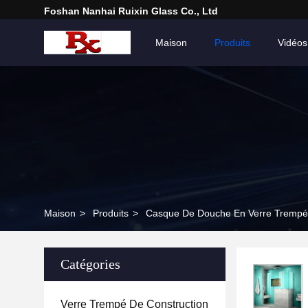
Foshan Nanhai Ruixin Glass Co., Ltd
Maison
Produits
Vidéos
Maison
>
Produits
>
Casque De Douche En Verre Trempé
Catégories
Verre Trempé De Construction