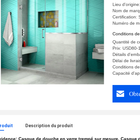
Lieu d'origin
Nom de marq
Certification
Numéro de m
Conditions de
Quantité de 
Prix: USD80-
Détails d'emb
Délai de livra
Conditions de
Capacité d'a
Obte
produit
Description du produit
évidence:
Casque de douche en verre trempé sur mesure
,
Casque d