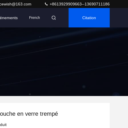
acewish@163.com
+8613929909663--13690711186
énements
Citation
French
douche en verre trempé
duit