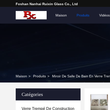
Foshan Nanhai Ruixin Glass Co., Ltd
Maison
Produits
Vidéos
Maison
>
Produits
>
Miroir De Salle De Bain En Verre Tr
Catégories
Verre Trempé De Construction