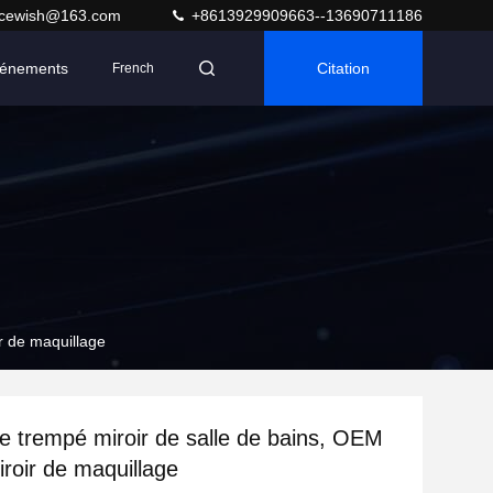
acewish@163.com
+8613929909663--13690711186
énements
Citation
French
r de maquillage
re trempé miroir de salle de bains, OEM
iroir de maquillage