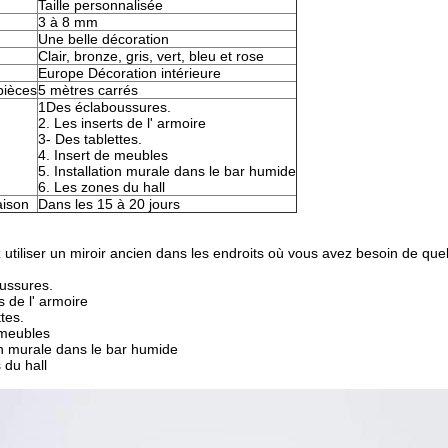
Taille personnalisée
3 à 8 mm
Une belle décoration
Clair, bronze, gris, vert, bleu et rose
Europe Décoration intérieure
pièces
5 mètres carrés
1Des éclaboussures.
2. Les inserts de l' armoire
3- Des tablettes.
4. Insert de meubles
5. Installation murale dans le bar humide
6. Les zones du hall
aison
Dans les 15 à 20 jours
utiliser un miroir ancien dans les endroits où vous avez besoin de que
ussures.
s de l' armoire
tes.
 meubles
ion murale dans le bar humide
 du hall