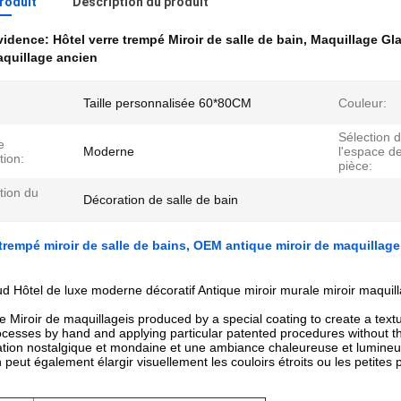
produit
Description du produit
évidence:
Hôtel verre trempé Miroir de salle de bain
,
Maquillage Gla
aquillage ancien
Taille personnalisée 60*80CM
Couleur:
Sélection 
e
Moderne
l'espace de
tion:
pièce:
tion du
Décoration de salle de bain
 trempé miroir de salle de bains, OEM antique miroir de maquillage
d Hôtel de luxe moderne décoratif Antique miroir murale miroir maquil
ue Miroir de maquillage
is produced by a special coating to create a tex
ocesses by hand and applying particular patented procedures without th
ation nostalgique et mondaine et une ambiance chaleureuse et lumineu
 peut également élargir visuellement les couloirs étroits ou les petites p