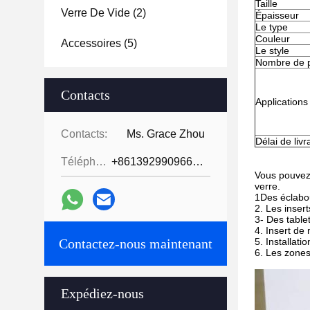
Taille
Verre De Vide
(2)
Épaisseur
Le type
Couleur
Accessoires
(5)
Le style
Nombre de 
Contacts
Applications
Contacts:
Ms. Grace Zhou
Délai de livr
Téléphone:
+8613929909663--13690711186
Vous pouvez 
verre.
1Des éclabo
2. Les insert
3- Des tablet
4. Insert de
Contactez-nous maintenant
5. Installat
6. Les zones
Expédiez-nous