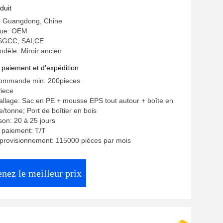
duit
e: Guangdong, Chine
ue: OEM
: SGCC, SAI,CE
dèle: Miroir ancien
 paiement et d'expédition
commande min: 200pieces
Piece
allage: Sac en PE + mousse EPS tout autour + boîte en
e/tonne; Port de boîtier en bois
ison: 20 à 25 jours
 paiement: T/T
provisionnement: 115000 pièces par mois
nez le meilleur prix