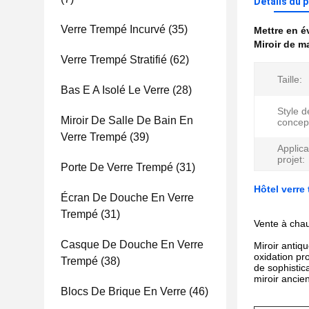
Détails du 
Verre Trempé Incurvé
(35)
Mettre en 
Miroir de m
Verre Trempé Stratifié
(62)
Taille:
Bas E A Isolé Le Verre
(28)
Style d
Miroir De Salle De Bain En
concep
Verre Trempé
(39)
Applica
projet:
Porte De Verre Trempé
(31)
Hôtel verre
Écran De Douche En Verre
Trempé
(31)
Vente à chau
Casque De Douche En Verre
Miroir antiq
oxidation pr
Trempé
(38)
de sophistic
miroir ancien
Blocs De Brique En Verre
(46)