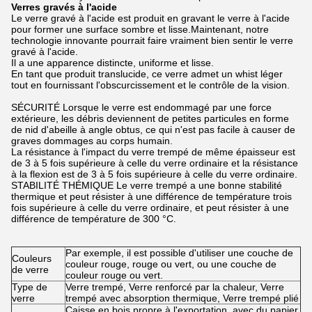
Verres gravés à l'acide
Le verre gravé à l'acide est produit en gravant le verre à l'acide
pour former une surface sombre et lisse.Maintenant, notre
technologie innovante pourrait faire vraiment bien sentir le verre
gravé à l'acide.
Il a une apparence distincte, uniforme et lisse.
En tant que produit translucide, ce verre admet un whist léger
tout en fournissant l'obscurcissement et le contrôle de la vision.
SÉCURITÉ Lorsque le verre est endommagé par une force
extérieure, les débris deviennent de petites particules en forme
de nid d'abeille à angle obtus, ce qui n'est pas facile à causer de
graves dommages au corps humain.
La résistance à l'impact du verre trempé de même épaisseur est
de 3 à 5 fois supérieure à celle du verre ordinaire et la résistance
à la flexion est de 3 à 5 fois supérieure à celle du verre ordinaire.
STABILITÉ THÉMIQUE Le verre trempé a une bonne stabilité
thermique et peut résister à une différence de température trois
fois supérieure à celle du verre ordinaire, et peut résister à une
différence de température de 300 °C.
Par exemple, il est possible d'utiliser une couche de
Couleurs
couleur rouge, rouge ou vert, ou une couche de
de verre
couleur rouge ou vert.
Type de
Verre trempé, Verre renforcé par la chaleur, Verre
verre
trempé avec absorption thermique, Verre trempé plié
Caisse en bois propre à l'exportation, avec du papier