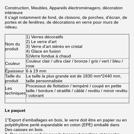
Construction, Meubles, Appareils électroménagers, décoration
intérieure
Il s'agit notamment de fond, de cloisons, de porches, d'écran, de
portes et de fenêtres, de décorations en verre pour murs de
rideau.
1) Verres décoratifs
2) Le verre d'art
Nom du
3) Verre d'art stéréo en cristal
produit
4) Glace en fusion
5)Verre fondue à chaud
Couleur clair / ultra clair / bronze / gris / vert / bleu /
Couleur
rose
Épaisseur
6 à 19 mm
Taille du
La taille la plus grande est de 1830 mm*2440 mm,
produit
taille personnalisée
Processus de flottation / tempéré / coupé en petite
Les
taille / bordure / stratifié / câblé / revêtu / miroir revêtu
techniques
/ colorant
Le paquet
1"Export d'emballages en bois, le verre doit être en papier ou en
polyéthylène perlé expandable en coton (EPE) emballé dans
Des caisses en bois.