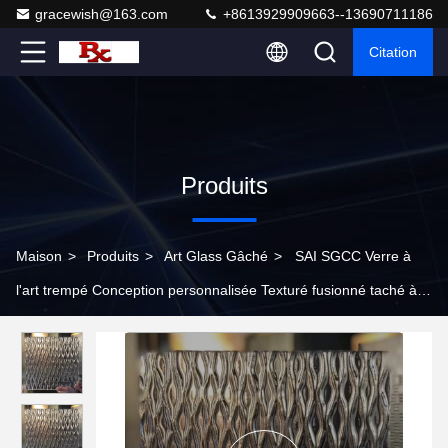
gracewish@163.com
+8613929909663--13690711186
Citation
Produits
Maison
>
Produits
>
Art Glass Gâché
>
SAI SGCC Verre à
l'art trempé Conception personnalisée Texturé fusionné taché à
chaud