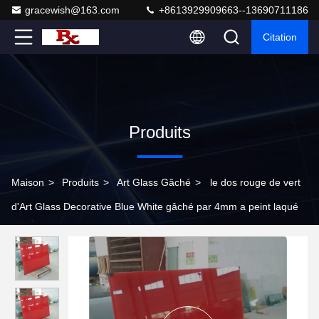
gracewish@163.com
+8613929909663--13690711186
Citation
Produits
Maison
>
Produits
>
Art Glass Gâché
>
le dos rouge de vert
d'Art Glass Decorative Blue White gâché par 4mm a peint laqué