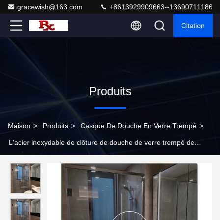
gracewish@163.com
+8613929909663--13690711186
Citation
Produits
Maison
>
Produits
>
Casque De Douche En Verre Trempé
>
L'acier inoxydable de clôture de douche de verre trempé de
SGCC a articulé les portes de oscillation de douche