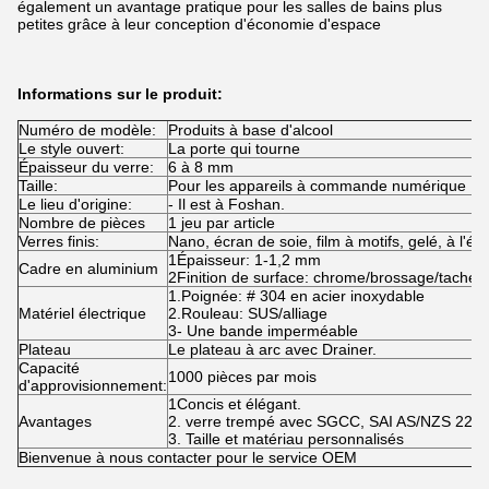
également un avantage pratique pour les salles de bains plus
petites grâce à leur conception d'économie d'espace
Informations sur le produit:
Numéro de modèle:
Produits à base d'alcool
Le style ouvert:
La porte qui tourne
Épaisseur du verre:
6 à 8 mm
Taille:
Pour les appareils à commande numérique
Le lieu d'origine:
- Il est à Foshan.
Nombre de pièces
1 jeu par article
Verres finis:
Nano, écran de soie, film à motifs, gelé, à l'é
1Épaisseur: 1-1,2 mm
Cadre en aluminium
2Finition de surface: chrome/brossage/tache/s
1.Poignée: # 304 en acier inoxydable
Matériel électrique
2.Rouleau: SUS/alliage
3- Une bande imperméable
Plateau
Le plateau à arc avec Drainer.
Capacité
1000 pièces par mois
d'approvisionnement:
1Concis et élégant.
Avantages
2. verre trempé avec SGCC, SAI AS/NZS 2208, 
3. Taille et matériau personnalisés
Bienvenue à nous contacter pour le service OEM