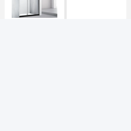
Redéfinir l'expérience de
Une douche sur mesure
la douche : Une plongée
adaptée à la courbure de
en profondeur dans les
l'espace, intégrant une
cabines de douche
esthétique minimaliste et
Obtenez le meilleur prix
Obtenez le meilleur prix
personnalisées
des fonctions pratiques
foshan nanhai ruixin glass co., ltd
gracewish@163.com
+8613929909663--13690711186
Zone industrielle Dafengtian, Luocun, Nanhai, Foshan et