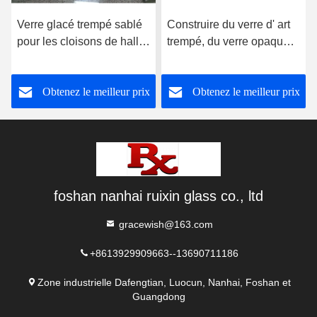
Verre glacé trempé sablé
Construire du verre d' art
pour les cloisons de hall
trempé, du verre opaque
et de salle à manger
coloré
Obtenez le meilleur prix
Obtenez le meilleur prix
foshan nanhai ruixin glass co., ltd
gracewish@163.com
+8613929909663--13690711186
Zone industrielle Dafengtian, Luocun, Nanhai, Foshan et
Guangdong