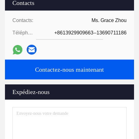
Contacts
Contacts:
Ms. Grace Zhou
Téléphone:
+8613929909663--13690711186
Contactez-nous maintenant
Expédiez-nous