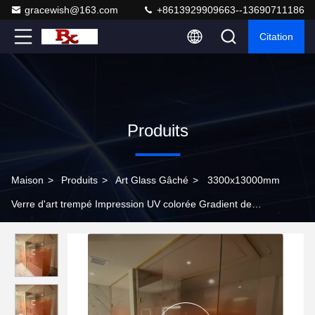
gracewish@163.com
+8613929909663--13690711186
Citation
Produits
Maison
>
Produits
>
Art Glass Gâché
>
3300x13000mm
Verre d'art trempé Impression UV colorée Gradient de
changement de bâtiment