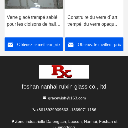
Verre glacé trempé sablé
Construire du verre d' art
pour les cloisons de hall
trempé, du verre opaque
et de salle à manger
coloré
Obtenez le meilleur prix
Obtenez le meilleur prix
foshan nanhai ruixin glass co., ltd
gracewish@163.com
+8613929909663--13690711186
Zone industrielle Dafengtian, Luocun, Nanhai, Foshan et
Guangdong