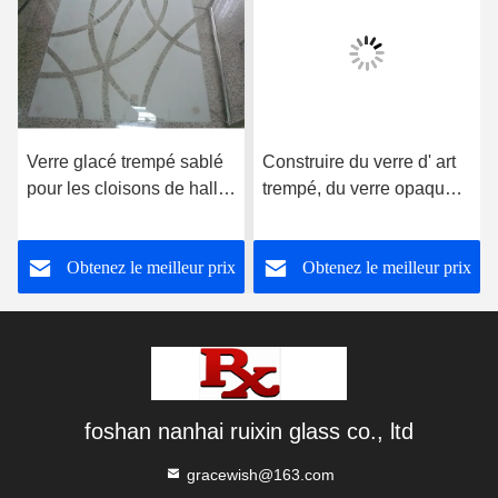
Verre glacé trempé sablé
Construire du verre d' art
pour les cloisons de hall
trempé, du verre opaque
et de salle à manger
coloré
Obtenez le meilleur prix
Obtenez le meilleur prix
foshan nanhai ruixin glass co., ltd
gracewish@163.com