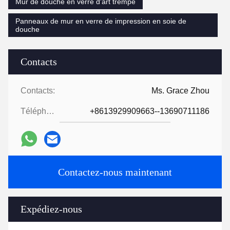
Mur de douche en verre d'art trempé
Panneaux de mur en verre de impression en soie de
douche
Contacts
Contacts:
Ms. Grace Zhou
Téléphone:
+8613929909663--13690711186
Contactez-nous maintenant
Expédiez-nous