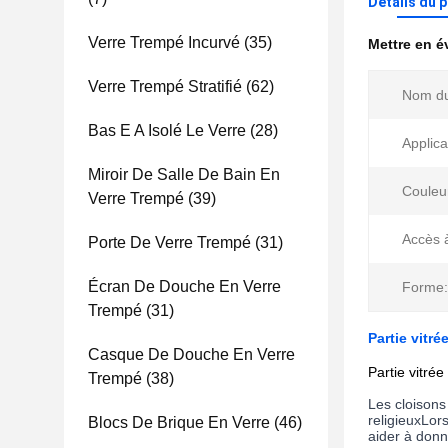
Détails du 
Verre Trempé Incurvé
(35)
Mettre en 
Verre Trempé Stratifié
(62)
Nom du
Bas E A Isolé Le Verre
(28)
Applica
Miroir De Salle De Bain En
Couleu
Verre Trempé
(39)
Accès à
Porte De Verre Trempé
(31)
Écran De Douche En Verre
Forme:
Trempé
(31)
Partie vitré
Casque De Douche En Verre
Partie vitrée
Trempé
(38)
Les cloisons
religieuxLor
Blocs De Brique En Verre
(46)
aider à donne