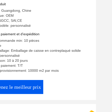
duit
e: Guangdong, Chine
ue: OEM
: SGCC, SAI,CE
dèle: personnalisé
 paiement et d'expédition
commande min: 10 pièces
e
allage: Emballage de caisse en contreplaqué solide
 personnalisé
ison: 10 à 20 jours
 paiement: T/T
pprovisionnement: 10000 m2 par mois
nez le meilleur prix