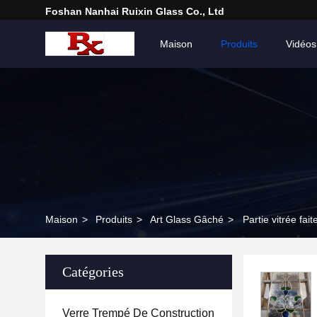
Foshan Nanhai Ruixin Glass Co., Ltd
Maison
Produits
Vidéos
Maison
>
Produits
>
Art Glass Gâché
>
Partie vitrée fai
Catégories
Verre Trempé De Construction