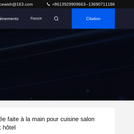
acewish@163.com
+8613929909663--13690711186
énements
Citation
French
rée faite à la main pour cuisine salon
 hôtel