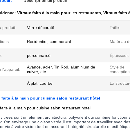
produit
Description du produit
évidence:
Vitraux faits à la main pour les restaurants
,
Vitraux faits
 produit:
Verre décoratif
Taille:
tions:
Résidentiel, commercial
Matériau de
r:
personnalisé
Épaisseur:
Avance, acier, Tin Rod, aluminium de
Style de
 l'appareil:
cuivre, etc.
conception
À plat, courbe
La structur
e faite à la main pour cuisine salon restaurant hôtel
 faite à la main pour cuisine salon restaurant hôtel
 vitrées sont un élément architectural polyvalent qui combine fonctionnal
squ'on envisage une cloison vitrée,Il est important de travailler avec 
r vie à votre vision tout en assurant l'intégrité structurelle et esthétique