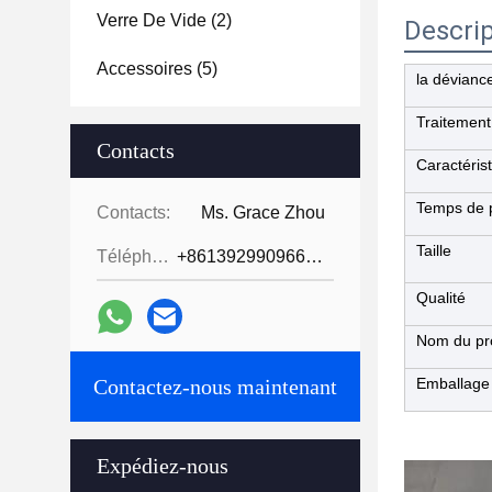
Verre De Vide
(2)
Descrip
Accessoires
(5)
la dévianc
Traitement
Contacts
Caractéris
Temps de 
Contacts:
Ms. Grace Zhou
Taille
Téléphone:
+8613929909663--13690711186
Qualité
Nom du pr
Contactez-nous maintenant
Emballage
Expédiez-nous