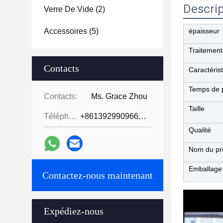
Descrip
Verre De Vide
(2)
Accessoires
(5)
épaisseur
Traitement
Contacts
Caractéris
Temps de 
Contacts:
Ms. Grace Zhou
Taille
Téléphone:
+8613929909663--13690711186
Qualité
Nom du pr
Emballage
Contactez-nous maintenant
Expédiez-nous