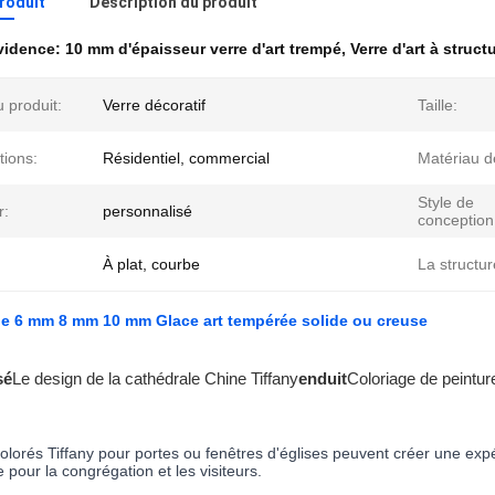
produit
Description du produit
évidence:
10 mm d'épaisseur verre d'art trempé
,
Verre d'art à struc
 produit:
Verre décoratif
Taille:
tions:
Résidentiel, commercial
Matériau de
Style de
r:
personnalisé
conception
À plat, courbe
La structur
de 6 mm 8 mm 10 mm Glace art tempérée solide ou creuse
sé
Le design de la cathédrale Chine Tiffany
enduit
Coloriage de peintur
colorés Tiffany pour portes ou fenêtres d'églises peuvent créer une exp
 pour la congrégation et les visiteurs.