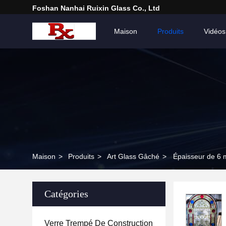
Foshan Nanhai Ruixin Glass Co., Ltd
Maison
Produits
Vidéos
Maison
>
Produits
>
Art Glass Gâché
>
Épaisseur de 6 
Catégories
Verre Trempé De Construction