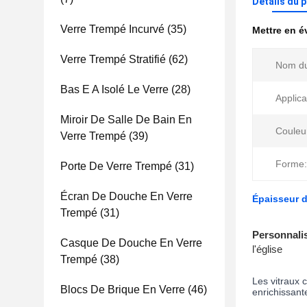
Détails du 
Verre Trempé Incurvé
(35)
Mettre en 
Verre Trempé Stratifié
(62)
Nom du
Bas E A Isolé Le Verre
(28)
Applica
Miroir De Salle De Bain En
Couleu
Verre Trempé
(39)
Forme:
Porte De Verre Trempé
(31)
Écran De Douche En Verre
Épaisseur 
Trempé
(31)
Personnali
Casque De Douche En Verre
l'église
Trempé
(38)
Les vitraux 
Blocs De Brique En Verre
(46)
enrichissante