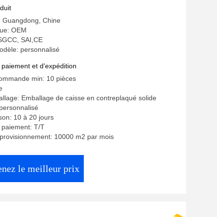
duit
e: Guangdong, Chine
ue: OEM
: SGCC, SAI,CE
dèle: personnalisé
 paiement et d'expédition
commande min: 10 pièces
e
allage: Emballage de caisse en contreplaqué solide
 personnalisé
ison: 10 à 20 jours
 paiement: T/T
pprovisionnement: 10000 m2 par mois
nez le meilleur prix