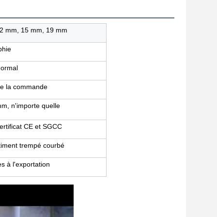
12 mm, 15 mm, 19 mm
phie
 normal
 de la commande
, n'importe quelle
ertificat CE et SGCC
âtiment trempé courbé
s à l'exportation