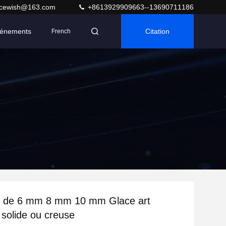
acewish@163.com
+8613929909663--13690711186
énements
Citation
French
r de 6 mm 8 mm 10 mm Glace art
solide ou creuse