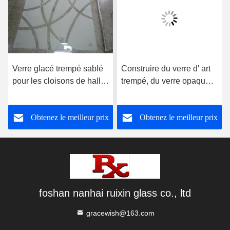
Verre glacé trempé sablé
Construire du verre d' art
pour les cloisons de hall
trempé, du verre opaque
et de salle à manger
coloré
Obtenez le meilleur prix
Obtenez le meilleur prix
foshan nanhai ruixin glass co., ltd
gracewish@163.com