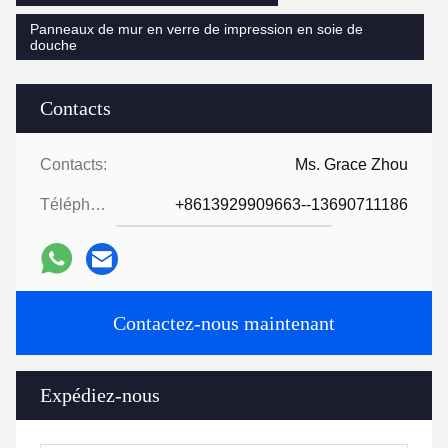
Panneaux de mur en verre de impression en soie de
douche
Contacts
Contacts:
Ms. Grace Zhou
Téléphone:
+8613929909663--13690711186
Contactez-nous maintenant
Expédiez-nous