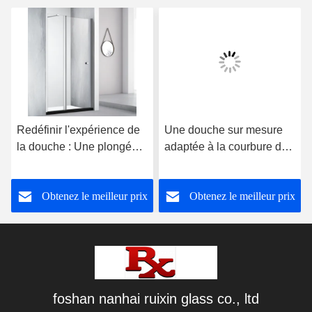
Redéfinir l'expérience de
Une douche sur mesure
la douche : Une plongée
adaptée à la courbure de
en profondeur dans les
l'espace, intégrant une
cabines de douche
esthétique minimaliste et
Obtenez le meilleur prix
Obtenez le meilleur prix
personnalisées
des fonctions pratiques
foshan nanhai ruixin glass co., ltd