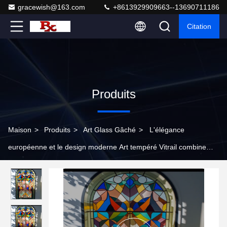
gracewish@163.com
+8613929909663--13690711186
Citation
Produits
Maison
>
Produits
>
Art Glass Gâché
>
L'élégance
européenne et le design moderne Art tempéré Vitrail combine
beauté intemporelle avec des éléments contemporains