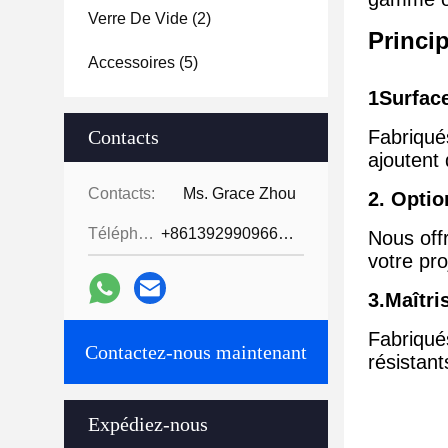
Verre De Vide
(2)
Princip
Accessoires
(5)
1Surface
Contacts
Fabriqué
ajoutent 
Contacts:
Ms. Grace Zhou
2. Optio
Téléphone:
+8613929909663--13690711186
Nous off
votre pro
3.Maîtri
Fabriqué
Contactez-nous maintenant
résistan
Expédiez-nous