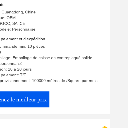
ments commerciaux et projets
duit
uraux
e: Guangdong, Chine
ue: OEM
: SGCC, SAI,CE
dèle: Personnalisé
 paiement et d'expédition
commande min: 10 pièces
e
allage: Emballage de caisse en contreplaqué solide
 personnalisé
ison: 10 à 20 jours
 paiement: T/T
pprovisionnement: 100000 mètres de /Square par mois
nez le meilleur prix