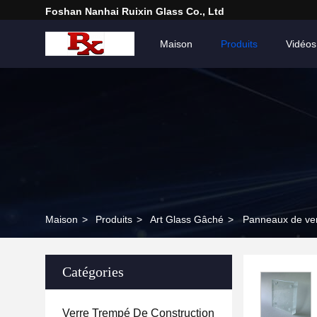
Foshan Nanhai Ruixin Glass Co., Ltd
Maison
Produits
Vidéos
Maison
>
Produits
>
Art Glass Gâché
>
Panneaux de verr
Catégories
Verre Trempé De Construction