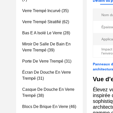
Détails du 
Verre Trempé Incurvé
(35)
Nom du
Verre Trempé Stratifié
(62)
Épaiss
Bas E A Isolé Le Verre
(28)
Applica
Miroir De Salle De Bain En
Impact
Verre Trempé
(39)
l'envir
Porte De Verre Trempé
(31)
Panneaux de
architectur
Écran De Douche En Verre
Vue d'
Trempé
(31)
Élevez v
Casque De Douche En Verre
inspirée
Trempé
(38)
sophisti
architect
Blocs De Brique En Verre
(46)
gamme of