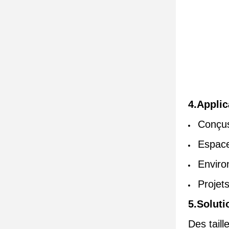
4.Applic
Conçus
Espace
Enviro
Projet
5.Soluti
Des tail