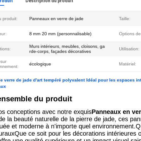
produit
Description du produit
 produit:
Panneaux en verre de jade
Taille:
eur:
8 mm 20 mm (personnalisable)
Options de
Murs intérieurs, meubles, cloisons, ga
tions:
Utilisation:
rde-corps, façades décoratives
 sur
écologique
Matériel:
onnement:
 verre de jade d'art tempéré polyvalent Idéal pour les espaces i
aux
ensemble du produit
os conceptions avec notre exquis
Panneaux en ver
 de la beauté naturelle de la pierre de jade, ces p
quée et moderne à n'importe quel environnement.Qu'i
urauxQue ce soit pour les décorations intérieures 
fre une qualité supérieure et un impact visuel sais