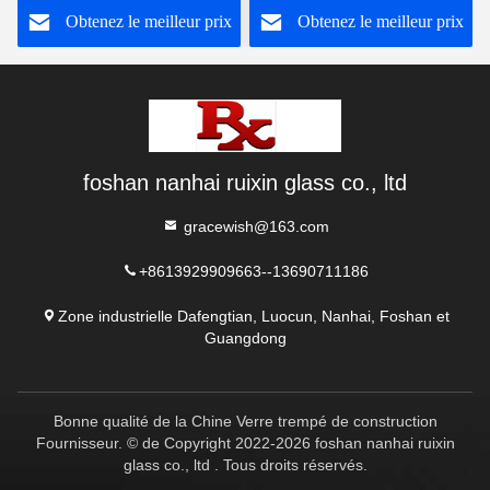
Obtenez le meilleur prix
Obtenez le meilleur prix
O
foshan nanhai ruixin glass co., ltd
gracewish@163.com
+8613929909663--13690711186
Zone industrielle Dafengtian, Luocun, Nanhai, Foshan et
Guangdong
Bonne qualité de la Chine Verre trempé de construction
Fournisseur. © de Copyright 2022-2026 foshan nanhai ruixin
glass co., ltd . Tous droits réservés.