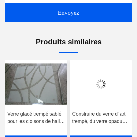
Envoyez
Produits similaires
Vidéo
re glacé trempé sablé
Construire du verre d' art
Partie
r les cloisons de hall
trempé, du verre opaque
l'art 
de salle à manger
coloré
Vitrage