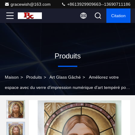
gracewish@163.com
+8613929909663--13690711186
Citation
Produits
Maison
>
Produits
>
Art Glass Gâché
>
Améliorez votre
espace avec du verre d'impression numérique d'art tempéré pour
des possibilités de conception uniques et un entretien facile