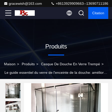
gracewish@163.com
+8613929909663--13690711186
Citation
Produits
Maison
>
Produits
>
Casque De Douche En Verre Trempé
>
Le guide essentiel du verre de l'enceinte de la douche: améliorer
l'expérience de votre salle de bain