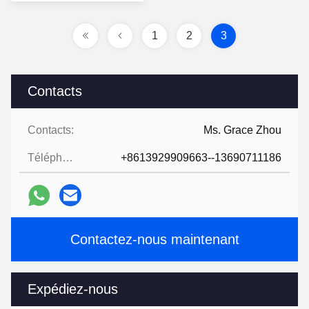
prix
1
2
3
Contacts
Contacts:
Ms. Grace Zhou
Téléphone:
+8613929909663--13690711186
Contactez-nous maintenant
Expédiez-nous