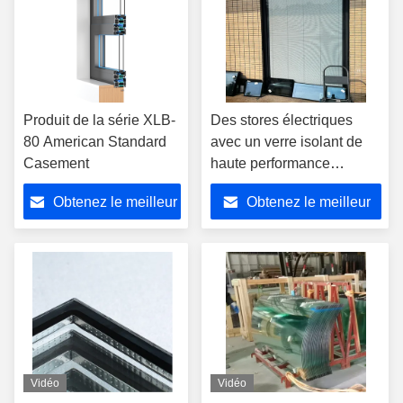
Produit de la série XLB-
Des stores électriques
80 American Standard
avec un verre isolant de
Casement
haute performance
rafraîchissent votre espace
Obtenez le meilleur
Obtenez le meilleur
prix
prix
Vidéo
Vidéo