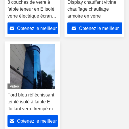
3 couches de verre à
Display chauffant vitrine
faible teneur en E isolé
chauffage chauffage
verre électrique écran
armoire en verre
de glace récipient
Obtenez le meilleur
Obtenez le meilleur
congélateur verre
déneigé
prix
prix
Vidéo
Ford bleu réfléchissant
teinté isolé à faible E
flottant verre trempé mur
rideau de verre de
Obtenez le meilleur
bâtiment