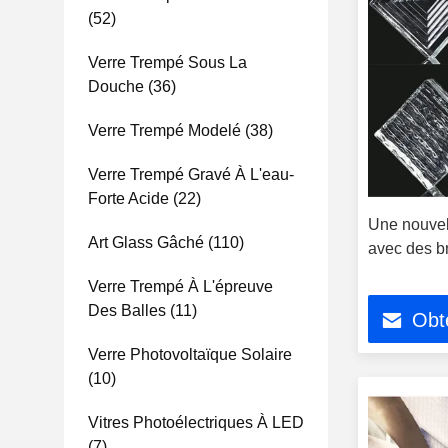
(52)
Verre Trempé Sous La
Douche
(36)
Verre Trempé Modelé
(38)
Verre Trempé Gravé À L'eau-
Forte Acide
(22)
Une nouvel
Art Glass Gâché
(110)
avec des br
Verre Trempé À L'épreuve
Des Balles
(11)
Obte
Verre Photovoltaïque Solaire
(10)
Vitres Photoélectriques À LED
(7)