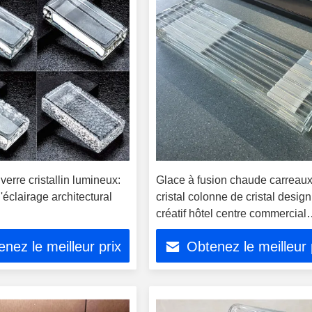
verre cristallin lumineux:
Glace à fusion chaude carreau
l'éclairage architectural
cristal colonne de cristal design
créatif hôtel centre commercial
décoration verre art translucide
nez le meilleur prix
Obtenez le meilleur 