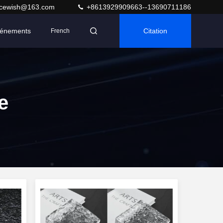
acewish@163.com
+8613929909663--13690711186
énements
Citation
French
e