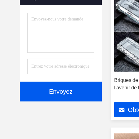
Verre De Vide
(2)
Accessoires
(5)
Briques de 
l'avenir de 
Envoyez
Obte