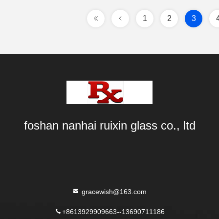
1
2
3
foshan nanhai ruixin glass co., ltd
gracewish@163.com
+8613929909663--13690711186