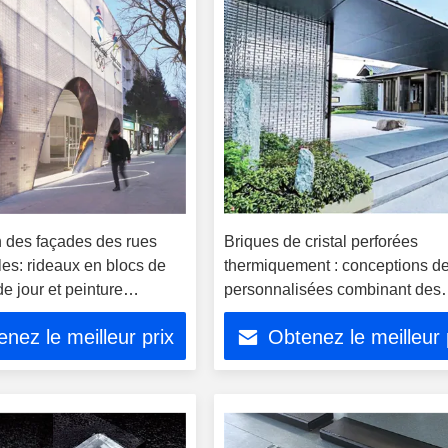
 des façades des rues
Briques de cristal perforées
es: rideaux en blocs de
thermiquement : conceptions de
de jour et peinture
personnalisées combinant des
urbaine de nuit
caractéristiques décoratives et
nez le meilleur prix
Obtenez le meilleur 
fonctionnelles