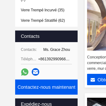
Verre Trempé Incurvé
(35)
Verre Trempé Stratifié
(62)
Bas E A Isolé Le Verre
(29)
Contacts
Miroir De Salle De Bain En
Verre Trempé
(39)
Contacts:
Ms. Grace Zhou
Conception
Porte De Verre Trempé
(31)
Téléphone:
+8613929909663--13690711186
commercial
Écran De Douche En Verre
verre, mur 
Trempé
(31)
lumineuse 
Obte
Casque De Douche En Verre
Contactez-nous maintenant
Trempé
(39)
Blocs De Brique En Verre
(47)
Expédiez-nous