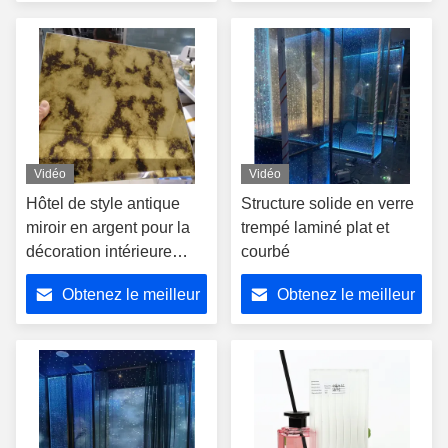
prix
prix
Vidéo
Vidéo
Hôtel de style antique
Structure solide en verre
miroir en argent pour la
trempé laminé plat et
décoration intérieure
courbé
Taille personnalisée
Obtenez le meilleur
Obtenez le meilleur
prix
prix