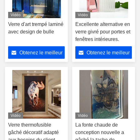
Vidéo
Vidéo
Verre d'art trempé laminé
Excellente alternative en
avec design de bulle
verre givré pour portes et
fenêtres intérieures.
Obtenez le meilleur
Obtenez le meilleur
prix
prix
Vidéo
Vidéo
Verre thermofusible
La fonte chaude de
gâché décoratif adapté
conception nouvelle a
aux besoins du client
gâché la tache de