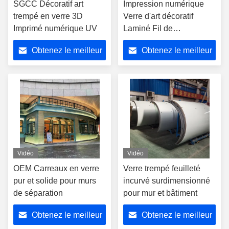
SGCC Décoratif art
Impression numérique
trempé en verre 3D
Verre d'art décoratif
Imprimé numérique UV
Laminé Fil de
construction Verre
Obtenez le meilleur
Obtenez le meilleur
prix
prix
Vidéo
Vidéo
OEM Carreaux en verre
Verre trempé feuilleté
pur et solide pour murs
incurvé surdimensionné
de séparation
pour mur et bâtiment
Obtenez le meilleur
Obtenez le meilleur