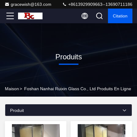
gracewish@163.com
+8613929909663--13690711186
Citation
Produits
Maison
>
Foshan Nanhai Ruixin Glass Co., Ltd Produits En Ligne
Produit