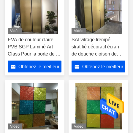
Vidéo
Vidéo
EVA de couleur claire
SAI vitrage trempé
PVB SGP Laminé Art
stratifié décoratif écran
Glass Pour la porte de la
de douche cloison de
douche salle de bain
séparation fenêtre porte
Obtenez le meilleur
Obtenez le meilleur
cristalline claire Flotted
Reeded texture motif
prix
prix
Vidéo
Vidéo