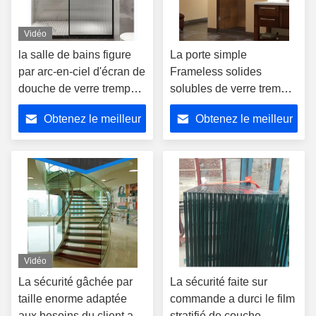
Vidéo
la salle de bains figure
La porte simple
par arc-en-ciel d'écran de
Frameless solides
douche de verre trempé
solubles de verre trempé
de 8-10mm divise des
articulent les portes en
Obtenez le meilleur
Obtenez le meilleur
Divisions de
verre de douche
compartiments
d'espace libre
prix
prix
d'oscillation
Vidéo
La sécurité gâchée par
La sécurité faite sur
taille enorme adaptée
commande a durci le film
aux besoins du client a
stratifié de couche