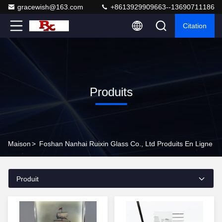
gracewish@163.com
+8613929909663--13690711186
Citation
Produits
Maison
>
Foshan Nanhai Ruixin Glass Co., Ltd Produits En Ligne
Produit