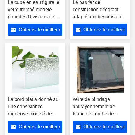
Le cube en eau figure le
Le bas fer de
verre trempé modelé
construction décoratif
pour des Divisions de
adapté aux besoins du
séparations d'écran de
client en verre a ultra
Obtenez le meilleur
Obtenez le meilleur
douche
gâché le verre de modèle
océanique figure
prix
prix
Le bord plat a donné au
verre de blindage
une consistance
antirayonnement de
rugueuse modelé de
forme de courbe de
verre trempé pour la
900mm et verre trempé
Obtenez le meilleur
Obtenez le meilleur
séparation décorative
résistant aux radiations