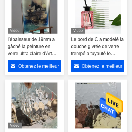
Vidéo
Vidéo
l'épaisseur de 19mm a
Le bord de C a modelé la
gâché la peinture en
douche givrée de verre
verre ultra claire d'Art
trempé a tuyauté le
Glass Hot Melt Sailboat
panneau en verre
Obtenez le meilleur
Obtenez le meilleur
décoratif de texture à
nervures
prix
prix
Vidéo