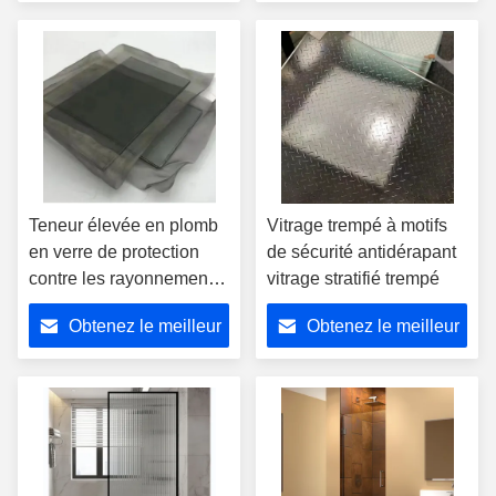
d'hôtel
prix
prix
Teneur élevée en plomb
Vitrage trempé à motifs
en verre de protection
de sécurité antidérapant
contre les rayonnements
vitrage stratifié trempé
à transmission lumineuse
Obtenez le meilleur
Obtenez le meilleur
élevée SGCC
prix
prix