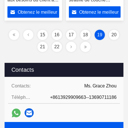
courbé le verre pour le
intermédiaire du verre
Obtenez le meilleur
Obtenez le meilleur
mur de fenêtre de
trempé PVB a poli le
bâtiments
bord
prix
prix
15
16
17
18
19
20
21
22
Contacts
Contacts:
Ms. Grace Zhou
Téléphone:
+8613929909663--13690711186