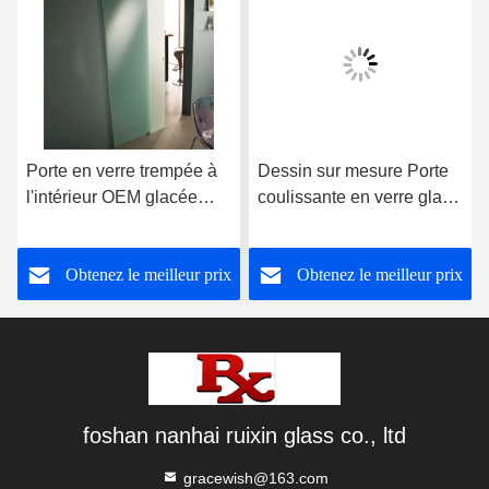
Porte en verre trempée à
Dessin sur mesure Porte
l'intérieur OEM glacée
coulissante en verre glacé
haute résistance au son
grillage grange avec kit de
matériel
Obtenez le meilleur prix
Obtenez le meilleur prix
foshan nanhai ruixin glass co., ltd
gracewish@163.com