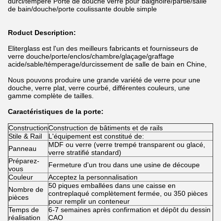
durci/tempéré Porte de douche verre pour baignoire/partie/salle
de bain/douche/porte coulissante double simple
Roduct Description:
Eliterglass est l'un des meilleurs fabricants et fournisseurs de
verre douche/porte/enclos/chambre/glaçage/graffage
acide/sable/témperage/durcissement de salle de bain en Chine,
Nous pouvons produire une grande variété de verre pour une
douche, verre plat, verre courbé, différentes couleurs, une
gamme complète de tailles.
Caractéristiques de la porte:
Construction
Construction de bâtiments et de rails
Stile & Rail
L'équipement est constitué de:
MDF ou verre (verre trempé transparent ou glacé,
Panneau
verre stratifié standard)
Préparez-
Fermeture d'un trou dans une usine de découpe
vous
Couleur
Acceptez la personnalisation
50 piques emballées dans une caisse en
Nombre de
contreplaqué complètement fermée, ou 350 pièces
pièces
pour remplir un conteneur
Temps de
6-7 semaines après confirmation et dépôt du dessin
réalisation
CAO