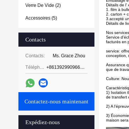
Emballage et
Détails de l'
Verre De Vide
(2)
1. film à bul
2. carton + 
Accessoires
(5)
3.accepté u
Détails de l
Nos service
Service d'éch
Contacts
facturés en 
service: off
Contacts:
Ms. Grace Zhou
conception, 
Assurance qu
Téléphone:
+8613929909663--13690711186
que de trava
Culture: Nou
Caractéristi
1) Isolation
de transfert 
Contactez-nous maintenant
2) A l'épreuv
3) Économie 
maison sera 
Expédiez-nous