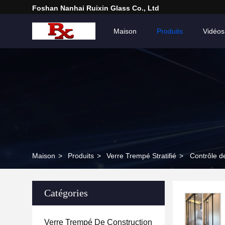
Foshan Nanhai Ruixin Glass Co., Ltd
Maison
Produits
Vidéos
Maison
>
Produits
>
Verre Trempé Stratifié
>
Contrôle d
Catégories
Verre Trempé De Construction