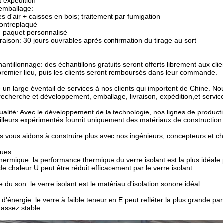
 expédition
 emballage:
les d'air + caisses en bois; traitement par fumigation
contreplaqué
n paquet personnalisé
ivraison: 30 jours ouvrables après confirmation du tirage au sort
s
antillonnage: des échantillons gratuits seront offerts librement aux clie
premier lieu, puis les clients seront remboursés dans leur commande.
re un large éventail de services à nos clients qui importent de Chine. No
recherche et développement, emballage, livraison, expédition,et servic
alité: Avec le développement de la technologie, nos lignes de produc
illeurs expérimentés.fournit uniquement des matériaux de construction c
s vous aidons à construire plus avec nos ingénieurs, concepteurs et ch
ques
 thermique: la performance thermique du verre isolant est la plus idéale 
de chaleur U peut être réduit efficacement par le verre isolant.
e du son: le verre isolant est le matériau d'isolation sonore idéal.
d'énergie: le verre à faible teneur en E peut refléter la plus grande par
assez stable.