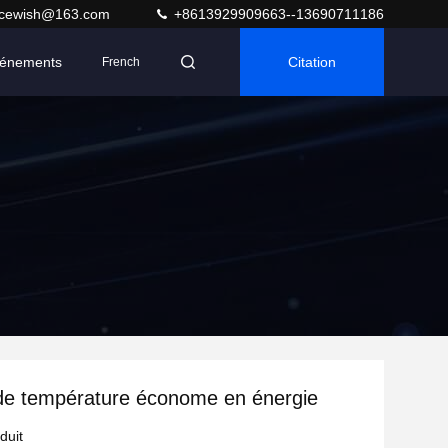
acewish@163.com
+8613929909663--13690711186
énements
Citation
French
de température économe en énergie
duit