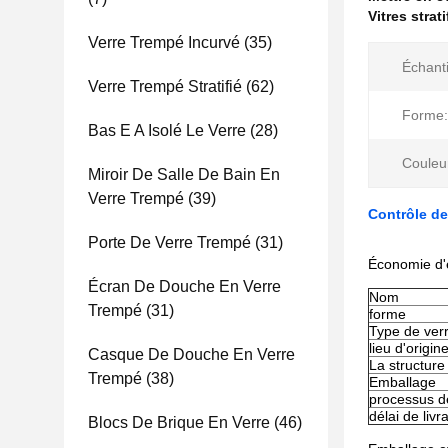
Vitres strat
Verre Trempé Incurvé
(35)
Échanti
Verre Trempé Stratifié
(62)
Forme:
Bas E A Isolé Le Verre
(28)
Couleur
Miroir De Salle De Bain En
Verre Trempé
(39)
Contrôle d
Porte De Verre Trempé
(31)
Économie d'é
Écran De Douche En Verre
Nom
Trempé
(31)
forme
Type de ver
lieu d'origin
Casque De Douche En Verre
La structure
Trempé
(38)
Emballage
processus d
délai de livr
Blocs De Brique En Verre
(46)