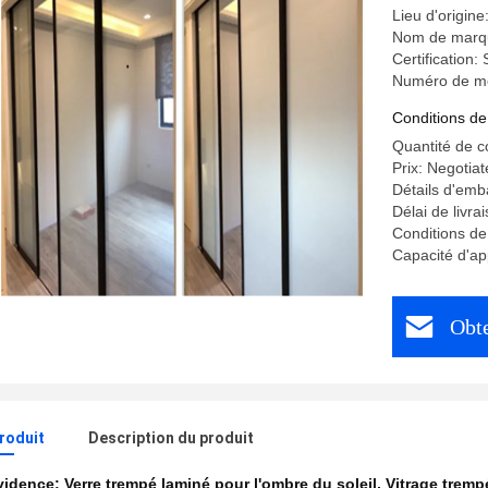
Lieu d'origin
Nom de marq
Certification
Numéro de m
Conditions de
Quantité de 
Prix: Negotiat
Détails d'emb
Délai de livra
Conditions de
Capacité d'ap
Obte
produit
Description du produit
évidence:
Verre trempé laminé pour l'ombre du soleil
,
Vitrage tremp