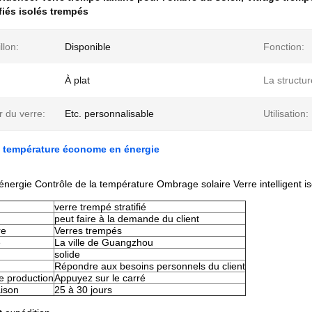
ifiés isolés trempés
llon:
Disponible
Fonction:
À plat
La structur
 du verre:
Etc. personnalisable
Utilisation:
e température économe en énergie
nergie Contrôle de la température Ombrage solaire Verre intelligent isol
verre trempé stratifié
peut faire à la demande du client
re
Verres trempés
e
La ville de Guangzhou
solide
Répondre aux besoins personnels du client
e production
Appuyez sur le carré
aison
25 à 30 jours