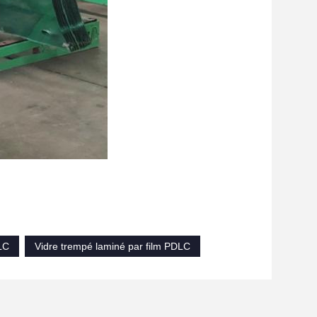
LC
Vidre trempé laminé par film PDLC