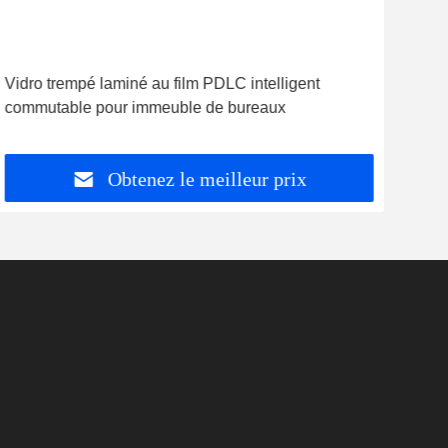
Vidro trempé laminé au film PDLC intelligent
5mm
commutable pour immeuble de bureaux
Priv
Obtenez le meilleur prix