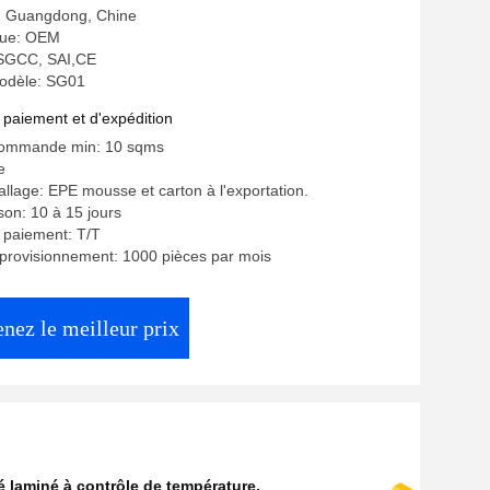
e: Guangdong, Chine
ue: OEM
: SGCC, SAI,CE
odèle: SG01
 paiement et d'expédition
commande min: 10 sqms
e
allage: EPE mousse et carton à l'exportation.
ison: 10 à 15 jours
 paiement: T/T
provisionnement: 1000 pièces par mois
nez le meilleur prix
é laminé à contrôle de température
,