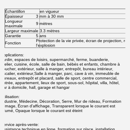
Échantillon
en vigueur
Épaisseur
3 mm à 30 mm
Longueur
9 mètres
maximale
Largeur maximale
3.3 mètres
Garantie
5 ans
Protection de la vie privée, écran de projection, ré
Fonction
l'explosion
Applications:
Jardin, espaces de loisirs, supermarché, ferme, buanderie,
atelier, cuisine, école, salle de bain, bébés et enfants, chambre à
coucher, extérieur, salle à manger, entrepôt, bureau intérieur,
escalier, extérieur,Salle à manger, parc, cave à vin, immeuble de
bureaux, entrepôt et placard, salle de sport, centre commercial,
entrée, appartement, lieux de sport, sous-sol, hôpital, villa, hôtel,
bar à domicile, hall, garage et hangar
Utilisation:
Industrie, Médecine, Décoration, Serre, Mur de rideau, Formation
d'image, Écran d'affichage, Transparent lorsque le courant est
allumé, Opaque lorsque le courant est éteint
Service après-vente:
Assistance technique en ligne, formation sur place, installation