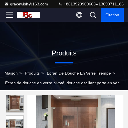
gracewish@163.com
+8613929909663--13690711186
Citation
Produits
Maison
>
Produits
>
Écran De Douche En Verre Trempé
>
Écran de douche en verre pivoté, douche oscillant porte en verre
trempé