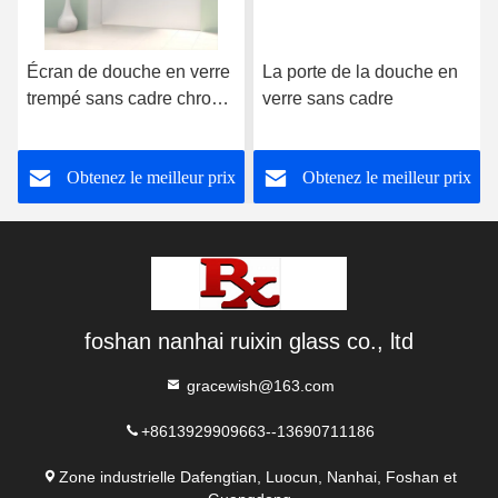
Écran de douche en verre
La porte de la douche en
trempé sans cadre chrome
verre sans cadre
poli pour baignoire
Obtenez le meilleur prix
Obtenez le meilleur prix
foshan nanhai ruixin glass co., ltd
gracewish@163.com
+8613929909663--13690711186
Zone industrielle Dafengtian, Luocun, Nanhai, Foshan et