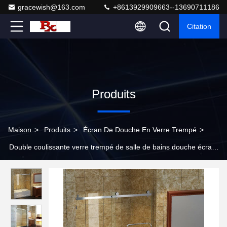
gracewish@163.com
+8613929909663--13690711186
Citation
Produits
Maison
>
Produits
>
Écran De Douche En Verre Trempé
>
Double coulissante verre trempé de salle de bains douche écran
porte armoire