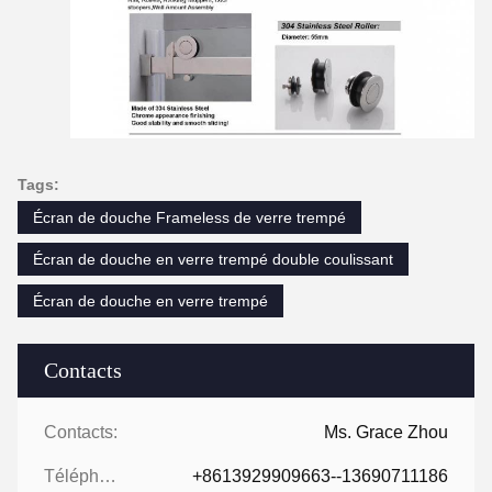
Tags:
Écran de douche Frameless de verre trempé
Écran de douche en verre trempé double coulissant
Écran de douche en verre trempé
Contacts
Contacts:
Ms. Grace Zhou
Téléphone:
+8613929909663--13690711186