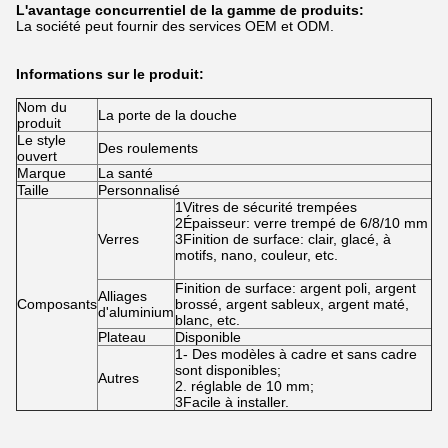
L'avantage concurrentiel de la gamme de produits:
La société peut fournir des services OEM et ODM.
Informations sur le produit:
Nom du
La porte de la douche
produit
Le style
Des roulements
ouvert
Marque
La santé
Taille
Personnalisé
1Vitres de sécurité trempées
2Épaisseur: verre trempé de 6/8/10 mm
Verres
3Finition de surface: clair, glacé, à
motifs, nano, couleur, etc.
Finition de surface: argent poli, argent
Alliages
Composants
brossé, argent sableux, argent maté,
d'aluminium
blanc, etc.
Plateau
Disponible
1- Des modèles à cadre et sans cadre
sont disponibles;
Autres
2. réglable de 10 mm;
3Facile à installer.