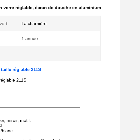
 verre réglable
,
écran de douche en aluminium
vert:
La charnière
1 année
aille réglable 211S
 réglable 211S
er, miroir, motif.
I
e/blanc