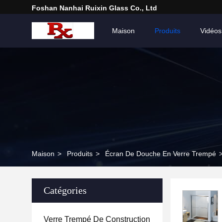
Foshan Nanhai Ruixin Glass Co., Ltd
Maison
Produits
Vidéos
Maison
>
Produits
>
Écran De Douche En Verre Trempé
Catégories
Verre Trempé De Construction