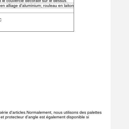
t le couvercle décoratif sur le dessus.
 en alliage d'aluminium; rouleau en laiton
C
rie d'articles.Normalement, nous utilisons des palettes
 et protecteur d'angle est également disponible si