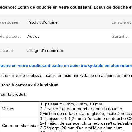
évidence:
Écran de douche en verre coulissant
,
Écran de douche en
 déposée:
Produit d'origine
Le style ou
du plateau:
Autres
Garantie:
e cadre:
alliage d'aluminium
uche en verre coulissant cadre en acier inoxydable en aluminium t
che en verre coulissant cadre en acier inoxydable en aluminium taille
ouche à carreaux d'aluminium
sur le produit:
1Épaisseur: 6 mm, 8 mm, 10 mm
Verres
2. 1 verre fixe pour marcher dans la douche
3Finition de surface: claire, glacée, facile à nettoy
1.Épaisseur: 1-1,2 mm à l'enceinte de douche CS
2- Finition de surface: chrome/brossé/taché/sabl
Cadre en aluminium
3.Réglage: 20 mm d'un profilé en aluminium