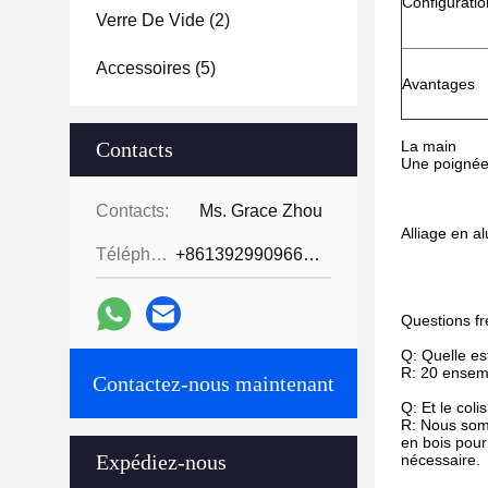
Configuratio
Verre De Vide
(2)
Accessoires
(5)
Avantages
Contacts
La main
Une poignée 
Contacts:
Ms. Grace Zhou
Alliage en al
Téléphone:
+8613929909663--13690711186
Questions f
Q: Quelle e
R: 20 ensemb
Contactez-nous maintenant
Q: Et le coli
R: Nous somm
en bois pour
Expédiez-nous
nécessaire.