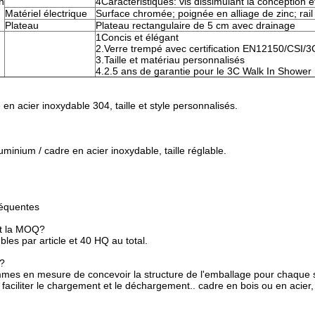
n
4Caractéristiques: vis dissimulant la conception e
Matériel électrique
Surface chromée; poignée en alliage de zinc; rail
Plateau
Plateau rectangulaire de 5 cm avec drainage
1Concis et élégant
2.Verre trempé avec certification EN12150/CSI/3
3.Taille et matériau personnalisés
4.2.5 ans de garantie pour le 3C Walk In Shower
en acier inoxydable 304, taille et style personnalisés.
uminium / cadre en acier inoxydable, taille réglable.
réquentes
st la MOQ?
les par article et 40 HQ au total.
s?
es en mesure de concevoir la structure de l'emballage pour chaque sé
 faciliter le chargement et le déchargement.. cadre en bois ou en acier,