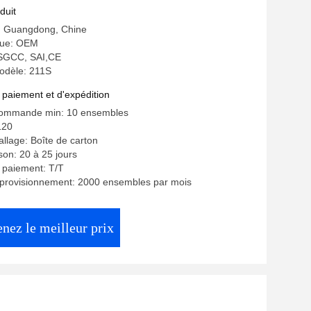
duit
e: Guangdong, Chine
ue: OEM
: SGCC, SAI,CE
odèle: 211S
 paiement et d'expédition
commande min: 10 ensembles
120
allage: Boîte de carton
ison: 20 à 25 jours
 paiement: T/T
pprovisionnement: 2000 ensembles par mois
nez le meilleur prix