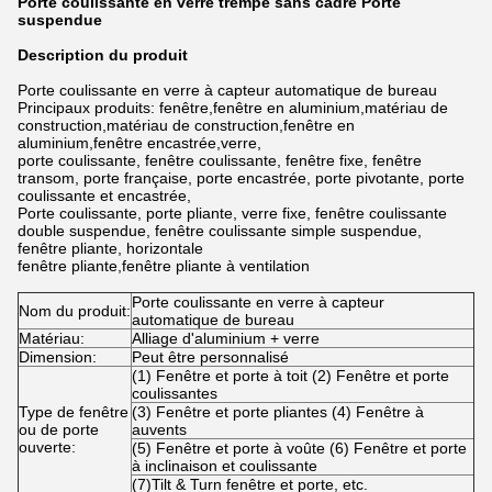
Porte coulissante en verre trempé sans cadre Porte
suspendue
Description du produit
Porte coulissante en verre à capteur automatique de bureau
Principaux produits: fenêtre,fenêtre en aluminium,matériau de
construction,matériau de construction,fenêtre en
aluminium,fenêtre encastrée,verre,
porte coulissante, fenêtre coulissante, fenêtre fixe, fenêtre
transom, porte française, porte encastrée, porte pivotante, porte
coulissante et encastrée,
Porte coulissante, porte pliante, verre fixe, fenêtre coulissante
double suspendue, fenêtre coulissante simple suspendue,
fenêtre pliante, horizontale
fenêtre pliante,fenêtre pliante à ventilation
Porte coulissante en verre à capteur
Nom du produit:
automatique de bureau
Matériau:
Alliage d'aluminium + verre
Dimension:
Peut être personnalisé
(1) Fenêtre et porte à toit (2) Fenêtre et porte
coulissantes
Type de fenêtre
(3) Fenêtre et porte pliantes (4) Fenêtre à
ou de porte
auvents
ouverte:
(5) Fenêtre et porte à voûte (6) Fenêtre et porte
à inclinaison et coulissante
(7)Tilt & Turn fenêtre et porte, etc.