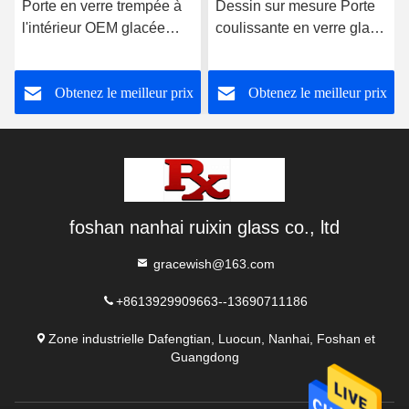
Porte en verre trempée à
Dessin sur mesure Porte
l'intérieur OEM glacée
coulissante en verre glacé
haute résistance au son
grillage grange avec kit de
matériel
Obtenez le meilleur prix
Obtenez le meilleur prix
foshan nanhai ruixin glass co., ltd
gracewish@163.com
+8613929909663--13690711186
Zone industrielle Dafengtian, Luocun, Nanhai, Foshan et
Guangdong