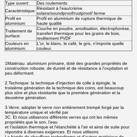
Type ouvert:
Des roulements
Résistant à l'eau/crème
Caractéristique:
solaire/soundproof/rustproof/ ferme
Profil en
Profil en aluminium de rupture thermique de
aluminium:
haute qualité
Couche en poudre, anodisation, électrophorèse,
Traitement de
transfert thermique pour les grains de bois,
surface:
revêtement PVDF
Couleurs en
L'or, le blanc, le café, le gris, n'importe quelle
aluminium:
couleur.
1Matériau: aluminium primaire, doté des grandes propriétés de
construction robuste, de dureté et de résistance à l'oxydation et
peu déformant.
2.Technique: la technique d'injection de colle à épingle, la
troisième génération de la technique des coins, est beaucoup
plus sûre et plus résistante que la première génération et la
deuxième génération.
3.Verre: adopter le verre non entièrement trempé forgé par la
température unique et vérifié par
3C. Et nous utiliserons différents verres qui ont les mêmes
propriétés que le son, l'eau
et l'isolation thermique et l'étanchéité à l'air et ainsi de suite pour
répondre à diverses exigences. Et nous utilisons
La bande de chauffage technoforme et d'autres matériaux de