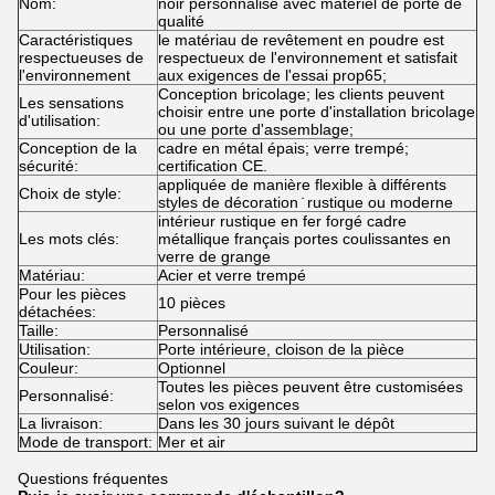
Nom:
noir personnalisé avec matériel de porte de
qualité
Caractéristiques
le matériau de revêtement en poudre est
respectueuses de
respectueux de l'environnement et satisfait
l'environnement
aux exigences de l'essai prop65;
Conception bricolage; les clients peuvent
Les sensations
choisir entre une porte d'installation bricolage
d'utilisation:
ou une porte d'assemblage;
Conception de la
cadre en métal épais; verre trempé;
sécurité:
certification CE.
appliquée de manière flexible à différents
Choix de style:
styles de décoration ̇ rustique ou moderne
intérieur rustique en fer forgé cadre
Les mots clés:
métallique français portes coulissantes en
verre de grange
Matériau:
Acier et verre trempé
Pour les pièces
10 pièces
détachées:
Taille:
Personnalisé
Utilisation:
Porte intérieure, cloison de la pièce
Couleur:
Optionnel
Toutes les pièces peuvent être customisées
Personnalisé:
selon vos exigences
La livraison:
Dans les 30 jours suivant le dépôt
Mode de transport:
Mer et air
Questions fréquentes