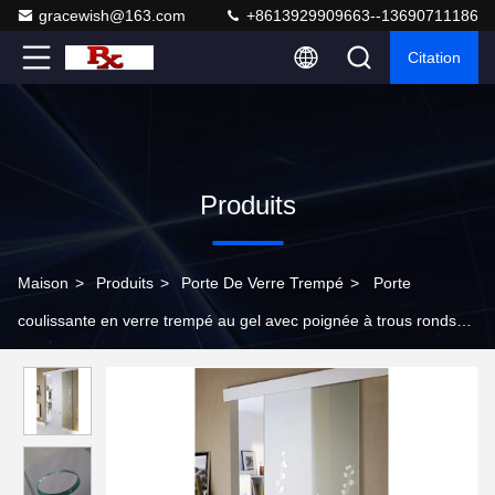
gracewish@163.com
+8613929909663--13690711186
Citation
Produits
Maison
>
Produits
>
Porte De Verre Trempé
>
Porte
coulissante en verre trempé au gel avec poignée à trous ronds
poli